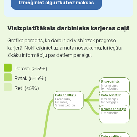
Izmēģiniet algu rīku bez maksas
Visizplatītākais darbinieka karjeras ceļš
Grafikā parādīts, kā darbinieki visbiežāk progresē
karjerā. Noklikšķiniet uz amata nosaukuma, lai iegūtu
sīkāku informāciju par datiem par algu.
Parasti (>15%)
Retāk (5-15%)
BI speciālists
Informācijas
Reti (<5%)
tehnoloģijas
Datu analītiķis
Data scientist
Ekonomika,
Informācijas
Finanses,
tehnoloģijas
Grāmatvedība
Biznesa analītiķis
Tirdzniecība
Datu analītiķis