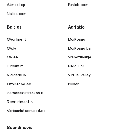
Atmoskop
Paylab.com
Nelisa.com
Baltics
Adriatic
CVonline.lt
MojPosao
CV.lv
MojPosao.ba
CV.ee
Vrabotuvanje
Dirbam.lt
Hercul.hr
Visidarbi.lv
Virtual Valley
Otsintood.ee
Pulser
Personaloatrankos.lt
Recruitment.lv
Varbamisteenused.ee
Scandinavia