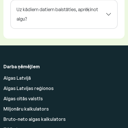
Uz kādiem datiem balstāties, aprēķinot
algu?
Darba ņēmējiem
Algas Latvijā
Algas Latvijas reģionos
Algas citās valstīs
Miljonāru kalkulators
Bruto-neto algas kalkulators