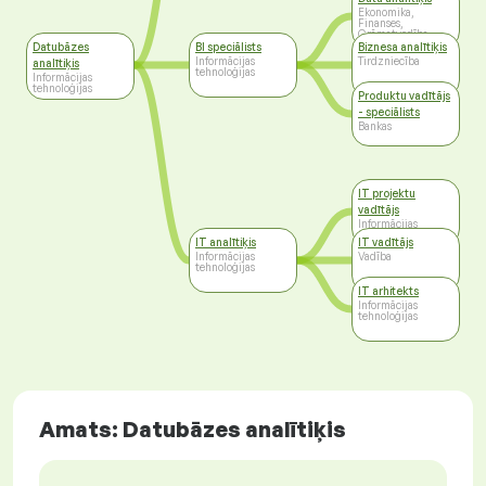
Ekonomika,
Finanses,
Grāmatvedība
Datubāzes
BI speciālists
Biznesa analītiķis
Informācijas
Tirdzniecība
analītiķis
tehnoloģijas
Informācijas
tehnoloģijas
Produktu vadītājs
- speciālists
Bankas
IT projektu
vadītājs
Informācijas
tehnoloģijas
IT analītiķis
IT vadītājs
Informācijas
Vadība
tehnoloģijas
IT arhitekts
Informācijas
tehnoloģijas
Amats: Datubāzes analītiķis