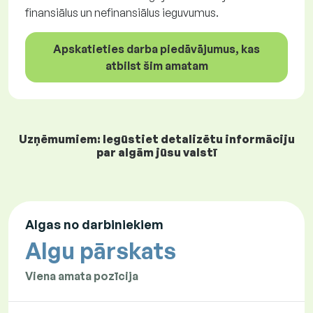
finansiālus un nefinansiālus ieguvumus.
Apskatieties darba piedāvājumus, kas
atbilst šim amatam
Uzņēmumiem: Iegūstiet detalizētu informāciju
par algām jūsu valstī
Algas no darbiniekiem
Algu pārskats
Viena amata pozīcija