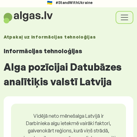
#StandWithUkraine
Atpakaļ uz
Informācijas tehnoloģijas
Informācijas tehnoloģijas
Alga pozīcijai Datubāzes
analītiķis valstī Latvija
Vidējā neto mēnešalga Latvijā ir
Darbinieka algu ietekmē vairāki faktori,
galvenokārt reģions, kurā viņš strādā,