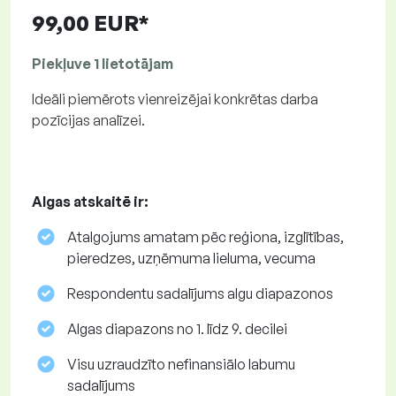
99,00 EUR*
Piekļuve 1 lietotājam
Ideāli piemērots vienreizējai konkrētas darba
pozīcijas analīzei.
Algas atskaitē ir:
Atalgojums amatam pēc reģiona, izglītības,
pieredzes, uzņēmuma lieluma, vecuma
Respondentu sadalījums algu diapazonos
Algas diapazons no 1. līdz 9. decilei
Visu uzraudzīto nefinansiālo labumu
sadalījums