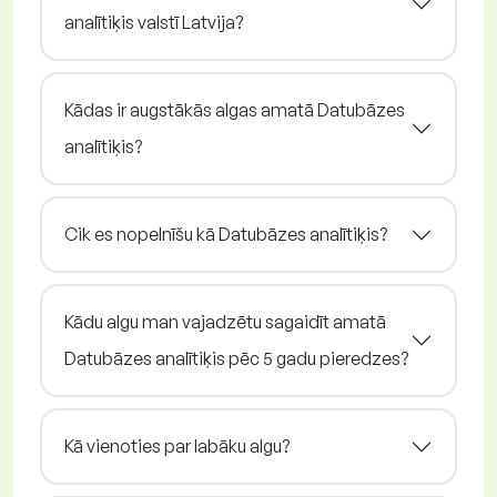
analītiķis valstī Latvija?
Kādas ir augstākās algas amatā Datubāzes
analītiķis?
Cik es nopelnīšu kā Datubāzes analītiķis?
Kādu algu man vajadzētu sagaidīt amatā
Datubāzes analītiķis pēc 5 gadu pieredzes?
Kā vienoties par labāku algu?