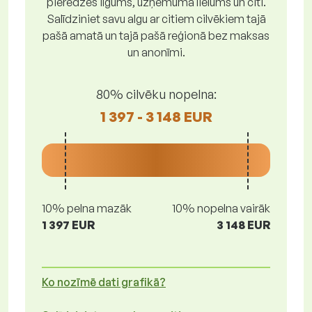
pieredzes ilgums, uzņēmuma lielums un citi.
Salīdziniet savu algu ar citiem cilvēkiem tajā
pašā amatā un tajā pašā reģionā bez maksas
un anonīmi.
80% cilvēku nopelna:
1 397 - 3 148 EUR
10% pelna mazāk
10% nopelna vairāk
1 397 EUR
3 148 EUR
Ko nozīmē dati grafikā?