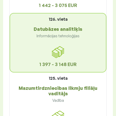
1 442 - 3 075 EUR
126. vieta
Datubāzes analītiķis
Informācijas tehnoloģijas
1 397 - 3 148 EUR
125. vieta
Mazumtirdzniecības likmju filiāļu
vadītājs
Vadība