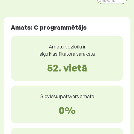
tehnoloģijas
Amats: C programmētājs
Amata pozīcija ir
algu klasifikatora saraksta
52. vietā
Sieviešu īpatsvars amatā
0%