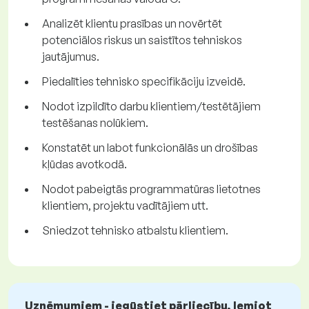
Analizēt klientu prasības un novērtēt
potenciālos riskus un saistītos tehniskos
jautājumus.
Piedalīties tehnisko specifikāciju izveidē.
Nodot izpildīto darbu klientiem/testētājiem
testēšanas nolūkiem.
Konstatēt un labot funkcionālās un drošības
kļūdas avotkodā.
Nodot pabeigtās programmatūras lietotnes
klientiem, projektu vadītājiem utt.
Sniedzot tehnisko atbalstu klientiem.
Uzņēmumiem - iegūstiet pārliecību, lemjot