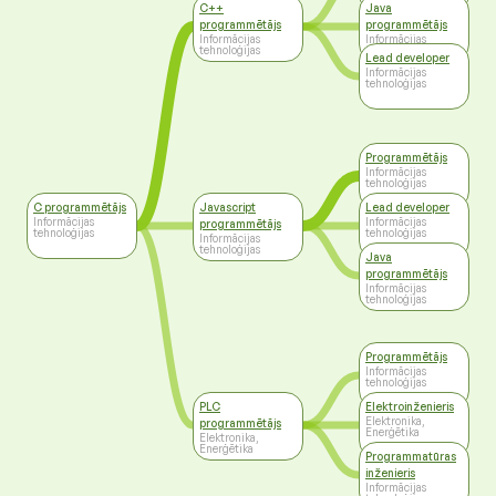
tehnoloģijas
C++
Java
programmētājs
programmētājs
Informācijas
Informācijas
tehnoloģijas
tehnoloģijas
Lead developer
Informācijas
tehnoloģijas
Programmētājs
Informācijas
tehnoloģijas
C programmētājs
Javascript
Lead developer
Informācijas
Informācijas
programmētājs
tehnoloģijas
tehnoloģijas
Informācijas
tehnoloģijas
Java
programmētājs
Informācijas
tehnoloģijas
Programmētājs
Informācijas
tehnoloģijas
PLC
Elektroinženieris
Elektronika,
programmētājs
Enerģētika
Elektronika,
Enerģētika
Programmatūras
inženieris
Informācijas