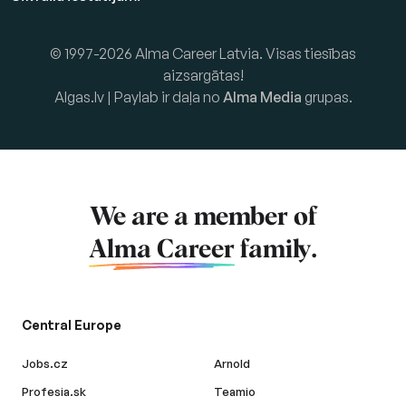
© 1997-2026 Alma Career Latvia. Visas tiesības
aizsargātas!
Algas.lv | Paylab ir daļa no
Alma Media
grupas.
We are a member of
Alma Career
family.
Central Europe
Jobs.cz
Arnold
Profesia.sk
Teamio