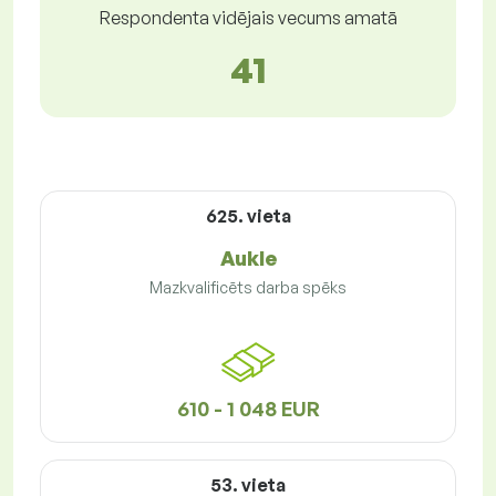
Respondenta vidējais vecums amatā
41
625. vieta
Aukle
Mazkvalificēts darba spēks
610 - 1 048 EUR
53. vieta