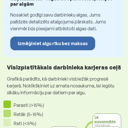
par algām
Nosakiet godīgi savu darbinieku algas. Jums
palīdzēs detalizēts atalgojuma pārskats. Jums
vienmēr būs pieejami atbilstoši algas dati.
Izmēģiniet algu rīku bez maksas
Visizplatītākais darbinieka karjeras ceļš
Grafikā parādīts, kā darbinieki visbiežāk progresē
karjerā. Noklikšķiniet uz amata nosaukuma, lai iegūtu
sīkāku informāciju par datiem par algu.
Parasti (>15%)
Retāk (5-15%)
C#
programmētājs
Reti (<5%)
Informācijas