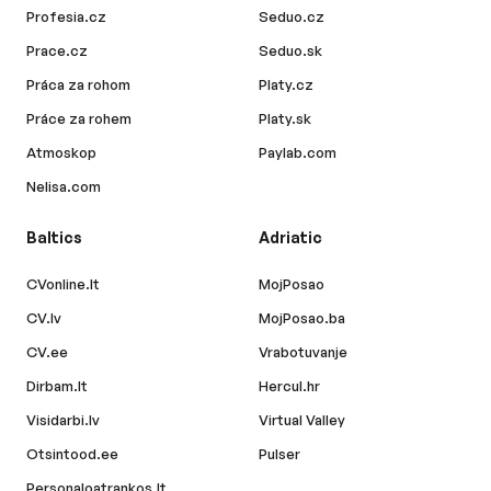
Profesia.cz
Seduo.cz
Prace.cz
Seduo.sk
Práca za rohom
Platy.cz
Práce za rohem
Platy.sk
Atmoskop
Paylab.com
Nelisa.com
Baltics
Adriatic
CVonline.lt
MojPosao
CV.lv
MojPosao.ba
CV.ee
Vrabotuvanje
Dirbam.lt
Hercul.hr
Visidarbi.lv
Virtual Valley
Otsintood.ee
Pulser
Personaloatrankos.lt