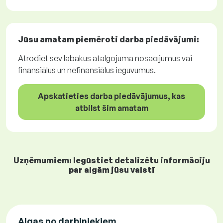
Jūsu amatam piemēroti
darba piedāvājumi
:
Atrodiet sev labākus atalgojuma nosacījumus vai
finansiālus un nefinansiālus ieguvumus.
Apskatieties darba piedāvājumus, kas
atbilst šim amatam
Uzņēmumiem: Iegūstiet detalizētu informāciju
par algām jūsu valstī
Algas no darbiniekiem