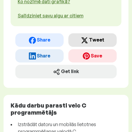
Ko nozīmē dati grafikā?
Salīdziniet savu algu ar citiem
Share
Tweet
Share
Save
Get link
Kādu darbu parasti veic C
programmētājs
Izstrādāt datoru un mobilās lietotnes
programmēšanas valodā C.