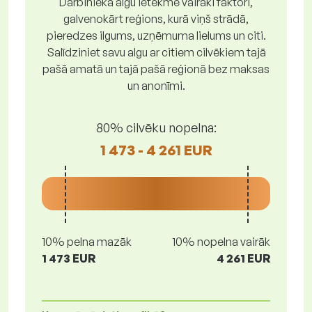
Darbinieka algu ietekmē vairāki faktori,
galvenokārt reģions, kurā viņš strādā,
pieredzes ilgums, uzņēmuma lielums un citi.
Salīdziniet savu algu ar citiem cilvēkiem tajā
pašā amatā un tajā pašā reģionā bez maksas
un anonīmi.
80% cilvēku nopelna:
1 473 - 4 261 EUR
10% pelna mazāk
10% nopelna vairāk
1 473 EUR
4 261 EUR