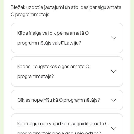
Biežāk uzdotie jautājumi un atbildes par algu amatā
C programmētājs.
Kāda ir alga vai cik pelna amatā C
programmētājs valstī Latvija?
Kādas ir augstākās algas amatā C
programmētājs?
Cik es nopelnīšu kā C programmētājs?
Kādu algu man vajadzētu sagaidīt amatā C
programmētājs pēc 5 gadu pieredzes?