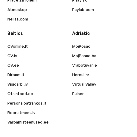
Práce za rohem
Platy.sk
Atmoskop
Paylab.com
Nelisa.com
Baltics
Adriatic
CVonline.lt
MojPosao
CV.lv
MojPosao.ba
CV.ee
Vrabotuvanje
Dirbam.lt
Hercul.hr
Visidarbi.lv
Virtual Valley
Otsintood.ee
Pulser
Personaloatrankos.lt
Recruitment.lv
Varbamisteenused.ee