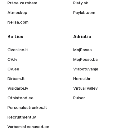
Práce za rohem
Platy.sk
Atmoskop
Paylab.com
Nelisa.com
Baltics
Adriatic
CVonline.lt
MojPosao
CV.lv
MojPosao.ba
CV.ee
Vrabotuvanje
Dirbam.lt
Hercul.hr
Visidarbi.lv
Virtual Valley
Otsintood.ee
Pulser
Personaloatrankos.lt
Recruitment.lv
Varbamisteenused.ee