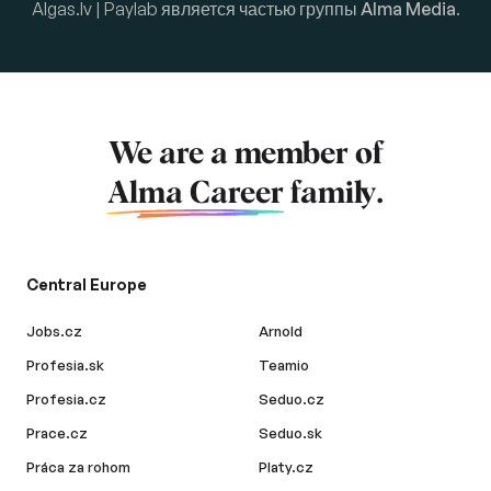
Algas.lv | Paylab является частью группы
Alma Media
.
We are a member of
Alma Career
family.
Central Europe
Jobs.cz
Arnold
Profesia.sk
Teamio
Profesia.cz
Seduo.cz
Prace.cz
Seduo.sk
Práca za rohom
Platy.cz