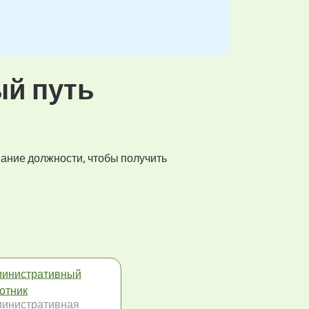
ый путь
вание должности, чтобы получить
инистративный
отник
инистративная