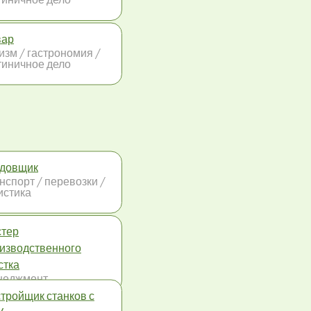
вар
изм / гастрономия /
тиничное дело
довщик
нспорт / перевозки /
истика
тер
изводственного
стка
неджмент
тройщик станков с