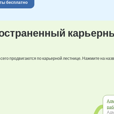
ты бесплатно
остраненный карьерн
 всего продвигаются по карьерной лестнице. Нажмите на наз
Адм
раб
Адм