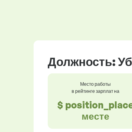
Должность: У
Место работы
в рейтинге зарплат на
$ position_plac
месте