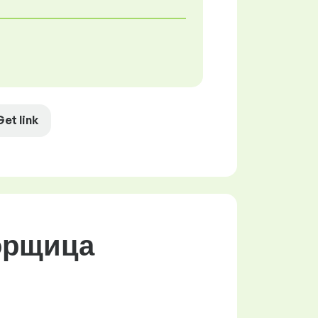
Get link
орщица