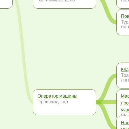
По
Тур
гос
Кла
Тра
лог
Оператор машины
Мас
Производство
про
уча
Mе
Нас