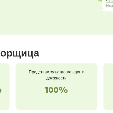
ЧП
Инж
борщица
Представительство женщин в
должности
e
100%