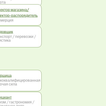
ота
ектор магазина/
ектор-распорядитель
ммерция
довщик
нспорт / перевозки /
истика
орщица
коквалифицированная
очая сила
ициант
изм / гастрономия /
тиничное дело