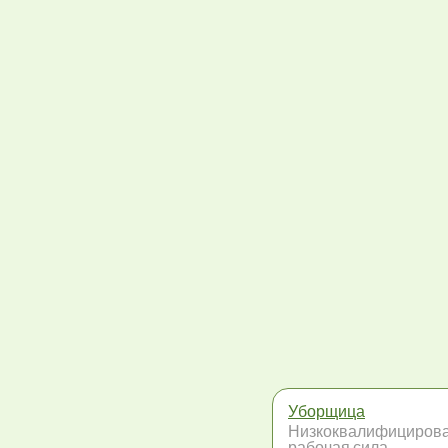
Уборщица
Низкоквалифициров
рабочая сила