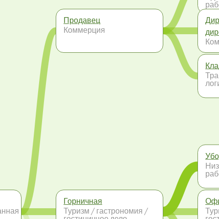
раб
Продавец
Дир
Коммерция
дир
Ко
Кла
Тра
лог
Уб
Низ
раб
Горничная
Оф
анная
Туризм / гастрономия /
Тур
гостиничное дело
гос