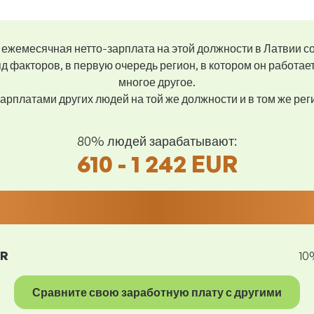
ежемесячная нетто-зарплата на этой должности в Латвии с
д факторов, в первую очередь регион, в котором он работае
многое другое.
арплатами других людей на той же должности и в том же ре
80% людей зарабатывают:
610 - 1 242 EUR
UR
10
Сравните свою заработную плату с другими