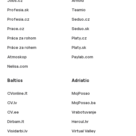
Jobs.cz
Arnold
Profesia.sk
Teamio
Profesia.cz
Seduo.cz
Prace.cz
Seduo.sk
Práca za rohom
Platy.cz
Práce za rohem
Platy.sk
Atmoskop
Paylab.com
Nelisa.com
Baltics
Adriatic
CVonline.lt
MojPosao
CV.lv
MojPosao.ba
CV.ee
Vrabotuvanje
Dirbam.lt
Hercul.hr
Visidarbi.lv
Virtual Valley