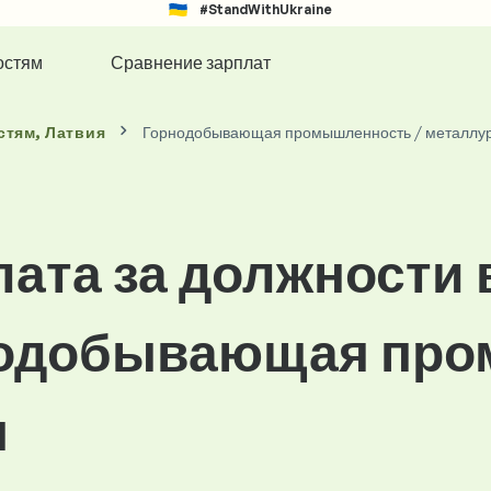
#StandWithUkraine
остям
Сравнение зарплат
стям
, Латвия
Горнодобывающая промышленность / металлу
лата за должности 
нодобывающая пр
я