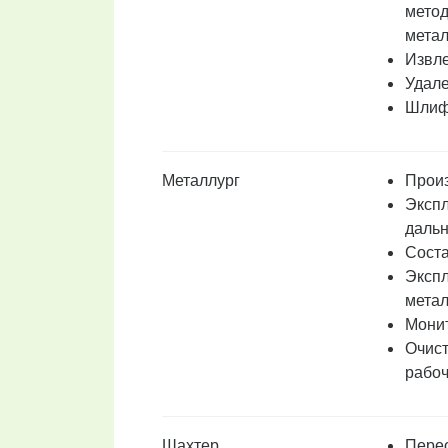
метод
мета
Извле
Удале
Шлифо
Металлург
Произ
Экспл
дальн
Соста
Экспл
метал
Монит
Очист
рабоч
Шахтер
Перео