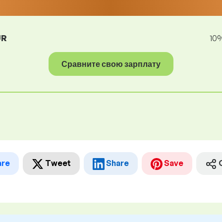
UR
10
Сравните свою зарплату
are
Tweet
Share
Save