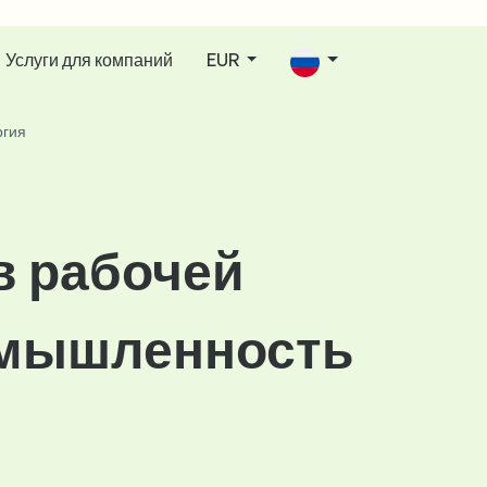
Услуги для компаний
EUR
ргия
в рабочей
омышленность