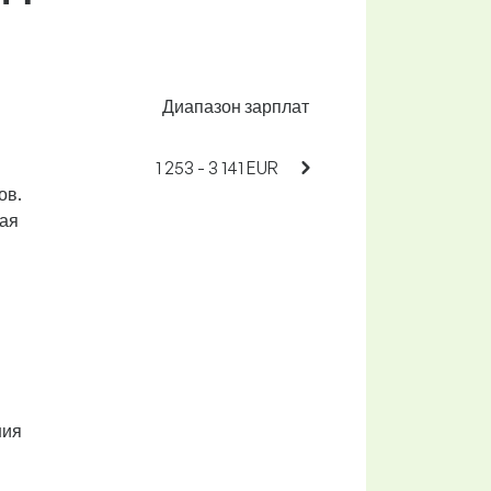
Диапазон зарплат
1 253 - 3 141 EUR
ов.
ая
ния