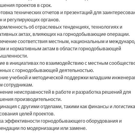
шения проектов в срок.
товка технических отчетов и презентаций для заинтересов
н и регулирующих органов.
омленность об отраслевых тенденциях, технологиях и
тивных актах, влияющих на горнодобывающие операции.
ечение соответствия местным, национальным и междунар
ам и нормативным актам в области горнодобывающей
ышленности.
ие в инициативах по взаимодействию с местным сообществ
нных с горнодобывающей деятельностью.
ние учебной и методической поддержки младшим инженера
м сотрудникам.
нение неисправностей в работе и разработка решений для
ения производительности.
инация с другими отделами, такими как финансы и логистика
сования целей проектов.
а эффективности горнодобывающего оборудования и
ендации по модернизации или замене.