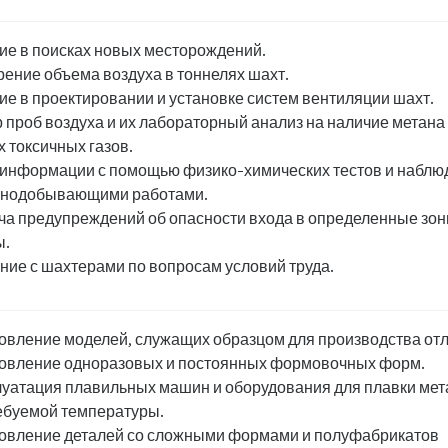
ие в поисках новых месторождений.
ение объема воздуха в тоннелях шахт.
ие в проектировании и установке систем вентиляции шахт.
 проб воздуха и их лабораторный анализ на наличие метана
х токсичных газов.
информации с помощью физико-химических тестов и наблю
орнодобывающими работами.
а предупреждений об опасности входа в определенные зо
ы.
ие с шахтерами по вопросам условий труда.
овление моделей, служащих образцом для производства отл
овление одноразовых и постоянных формовочных форм.
уатация плавильных машин и оборудования для плавки мет
ебуемой температуры.
овление деталей со сложными формами и полуфабрикатов