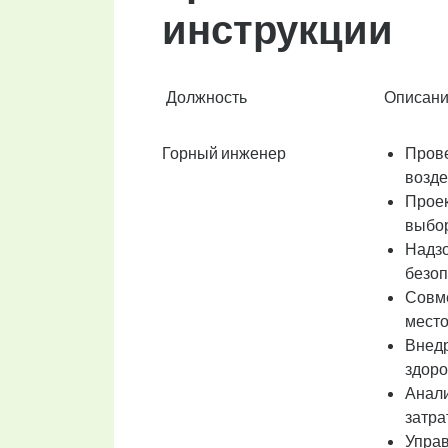
инструкции
Должность
Описани
Горный инженер
Прове
возде
Проек
выбор
Надзо
безоп
Совме
место
Внедр
здоро
Анали
затра
Управ