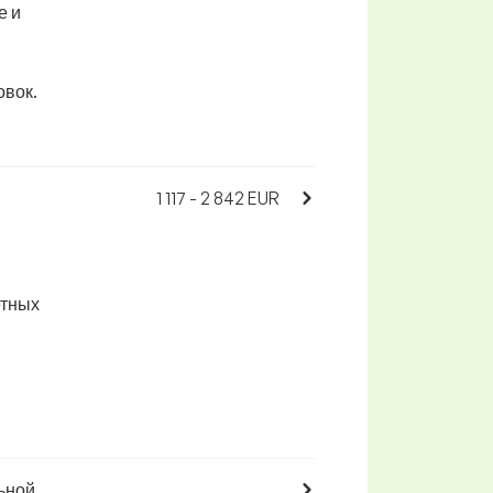
е и
овок.
1 117 - 2 842 EUR
етных
ьной