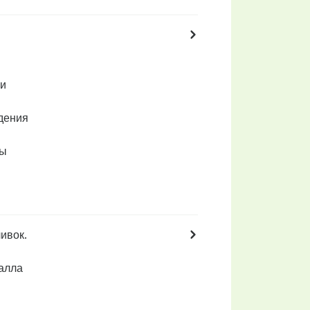
 и
дения
ны
ивок.
алла