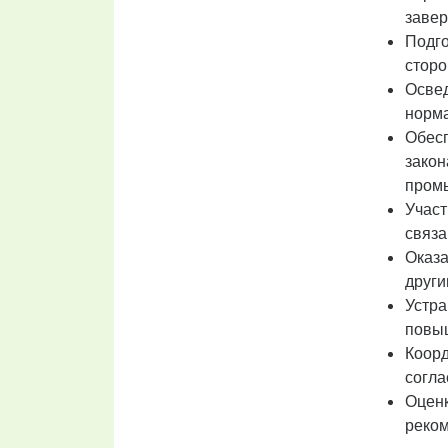
завер
Подго
сторо
Освед
норма
Обесп
закон
пром
Участ
связа
Оказа
други
Устра
повыш
Коорд
согла
Оценк
реком