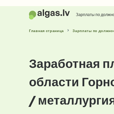
Зарплаты по должн
Главная страница
Зарплаты
по должно
Заработная п
области Гор
/ металлурги