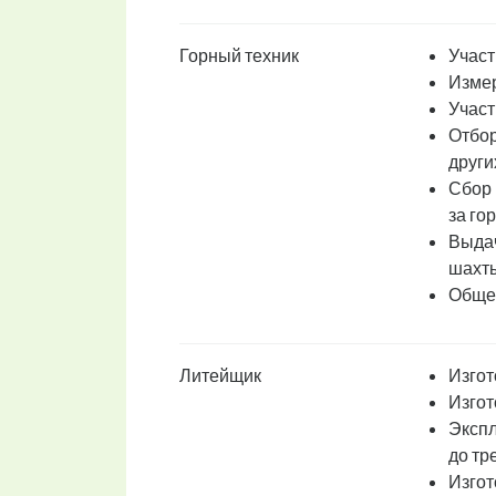
Горный техник
Участ
Измер
Участ
Отбор
други
Сбор 
за г
Выдач
шахт
Общен
Литейщик
Изгот
Изгот
Экспл
до тр
Изгот