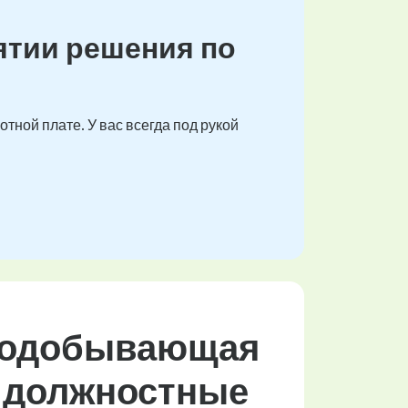
ятии решения по
тной плате. У вас всегда под рукой
рнодобывающая
х должностные