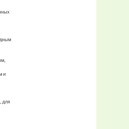
анных
одным
ом,
м и
, для