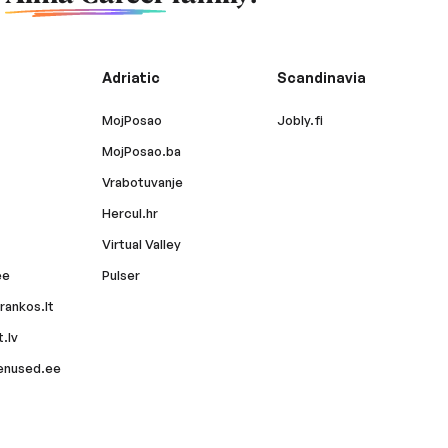
Adriatic
Scandinavia
MojPosao
Jobly.fi
MojPosao.ba
Vrabotuvanje
Hercul.hr
Virtual Valley
ee
Pulser
rankos.lt
.lv
enused.ee