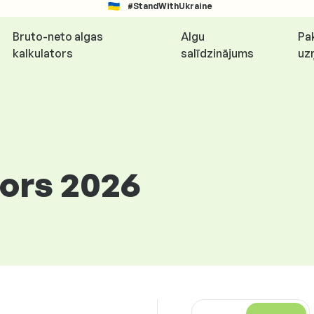
#StandWithUkraine
Bruto-neto algas
Algu
Pa
kalkulators
salīdzinājums
uz
tors 2026