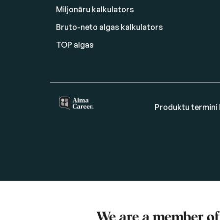
Miljonāru kalkulators
Bruto-neto algas kalkulators
TOP algas
Produktu termini 
We are a member o