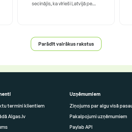
secinājis, ka vīrieši Latvijā pe...
Parādīt vairākus rakstus
enti
Uzņēmumiem
tu termini klientiem
Ziņojums par algu visā pasa
ādā Algas.lv
Pakalpojumi uzņēmumiem
ums
Paylab API