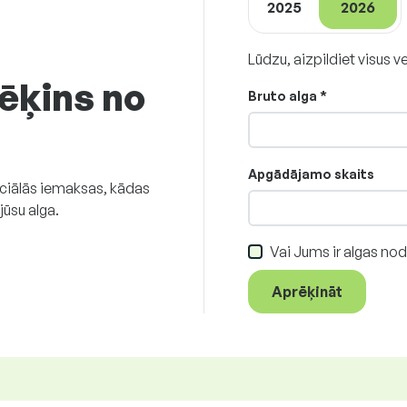
2025
2026
Lūdzu, aizpildiet visus v
ēķins no
Bruto alga *
Apgādājamo skaits
ociālās iemaksas, kādas
ūsu alga.
Vai Jums ir algas no
Aprēķināt