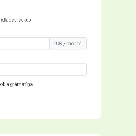
eidlapas laukus
EUR / mēnesī
dokļa grāmatiņa