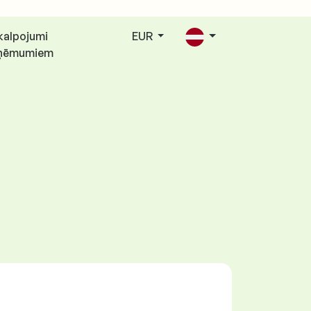
kalpojumi
EUR
ņēmumiem