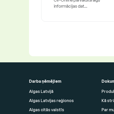
CV-Online pārvaldītā algu
informācijas dat...
Darba ņēmējiem
Dokum
Algas Latvijā
Produk
Algas Latvijas reģionos
Kā str
Algas citās valstīs
Par m