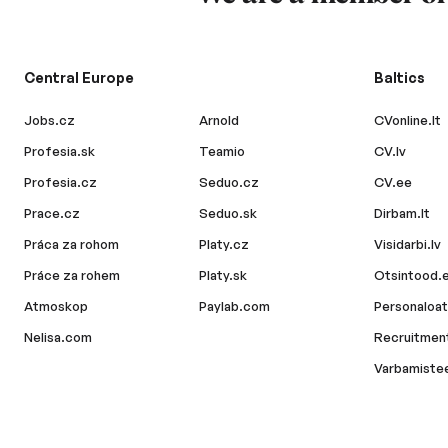
Central Europe
Baltics
Jobs.cz
Arnold
CVonline.lt
Profesia.sk
Teamio
CV.lv
Profesia.cz
Seduo.cz
CV.ee
Prace.cz
Seduo.sk
Dirbam.lt
Práca za rohom
Platy.cz
Visidarbi.lv
Práce za rohem
Platy.sk
Otsintood.
Atmoskop
Paylab.com
Personaloat
Nelisa.com
Recruitment
Varbamiste