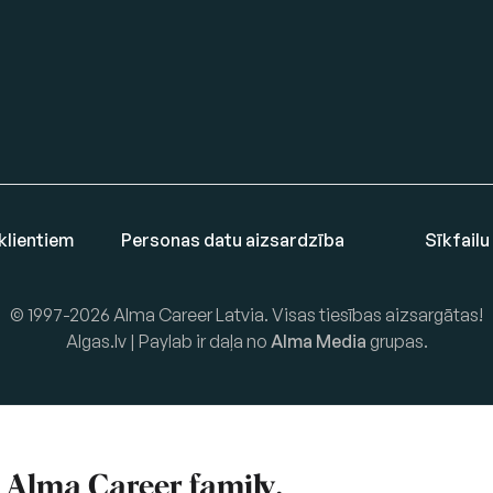
klientiem
Personas datu aizsardzība
Sīkfailu
© 1997-2026 Alma Career Latvia. Visas tiesības aizsargātas!
Algas.lv | Paylab ir daļa no
Alma Media
grupas.
f
Alma Career
family.