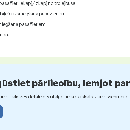
pasažieri iekāpj/izkāpj no trolejbusa.
biļešu izsniegšana pasažieriem.
niegšana pasažieriem.
šana.
stiet pārliecību, lemjot pa
Jums palīdzēs detalizēts atalgojuma pārskats. Jums vienmēr būs