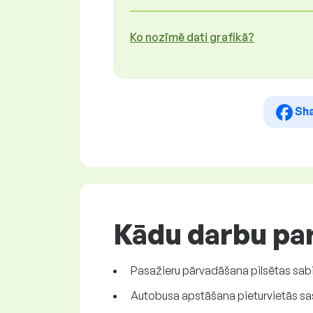
Ko nozīmē dati grafikā?
Sh
Kādu darbu par
Pasažieru pārvadāšana pilsētas sabi
Autobusa apstāšana pieturvietās sas