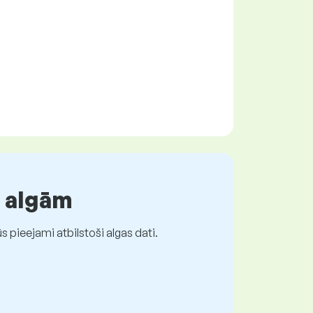
r algām
 pieejami atbilstoši algas dati.