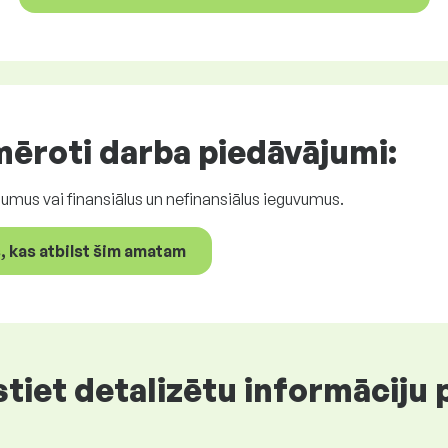
mēroti
darba piedāvājumi
:
umus vai finansiālus un nefinansiālus ieguvumus.
 kas atbilst šim amatam
et detalizētu informāciju p