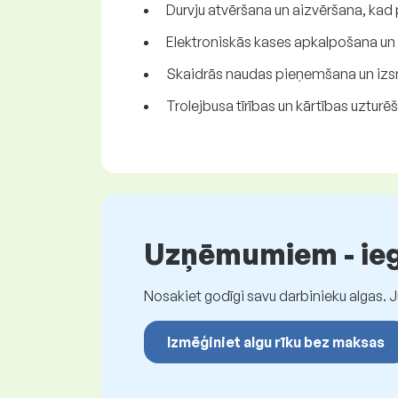
Durvju atvēršana un aizvēršana, kad 
Elektroniskās kases apkalpošana un 
Skaidrās naudas pieņemšana un izs
Trolejbusa tīrības un kārtības uzturē
Uzņēmumiem - iegū
Nosakiet godīgi savu darbinieku algas. 
Izmēģiniet algu rīku bez maksas