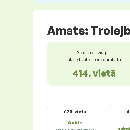
Amats: Trolejb
Amata pozīcija ir
algu klasifikatora saraksta
414. vietā
625. vieta
4
Aukle
admi