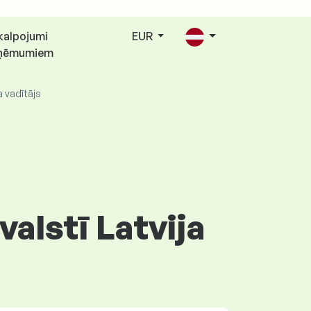
kalpojumi
EUR
ņēmumiem
a vadītājs
valstī Latvija