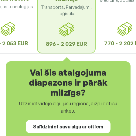
Medicīna, Sociālā
ijas tehnoloģijas
Transports, Pārvadājumi,
Loģistika
- 2 053 EUR
770 - 2 202
896 - 2 029 EUR
Vai šis atalgojuma
diapazons ir pārāk
milzīgs?
Uzziniet vidējo algu jūsu reģionā, aizpildot īsu
anketu
Salīdziniet savu algu ar citiem