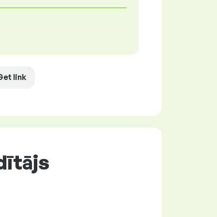
Get link
dītājs