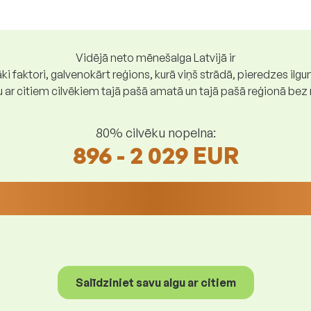
Vidējā neto mēnešalga Latvijā ir
ki faktori, galvenokārt reģions, kurā viņš strādā, pieredzes ilg
gu ar citiem cilvēkiem tajā pašā amatā un tajā pašā reģionā be
80% cilvēku nopelna:
896 - 2 029 EUR
Salīdziniet savu algu ar citiem