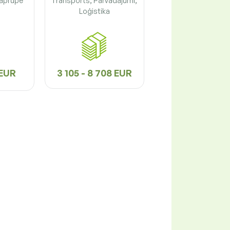
 aprūpe
Transports, Pārvadājumi,
Loģistika
 EUR
3 105 - 8 708 EUR