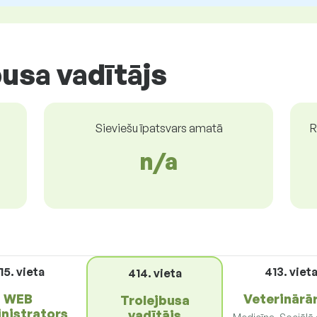
usa vadītājs
Sieviešu īpatsvars amatā
R
n/a
15. vieta
413. viet
414. vieta
WEB
Veterinārā
Trolejbusa
nistrators
vadītājs