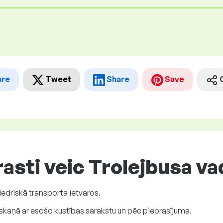
are
Tweet
Share
Save
asti veic Trolejbusa va
edriskā transporta ietvaros.
kaņā ar esošo kustības sarakstu un pēc pieprasījuma.