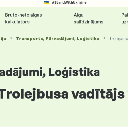
#StandWithUkraine
Bruto-neto algas
Algu
Pa
kalkulators
salīdzinājums
uz
ija
Transports, Pārvadājumi, Loģistika
Trolejbus
adājumi, Loģistika
Trolejbusa vadītājs 