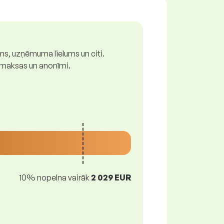
ums, uzņēmuma lielums un citi.
z maksas un anonīmi.
10% nopelna vairāk
2 029 EUR