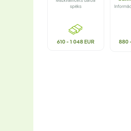
Mazkvalificēts darba
spēks
Informāc
610 - 1 048 EUR
880 