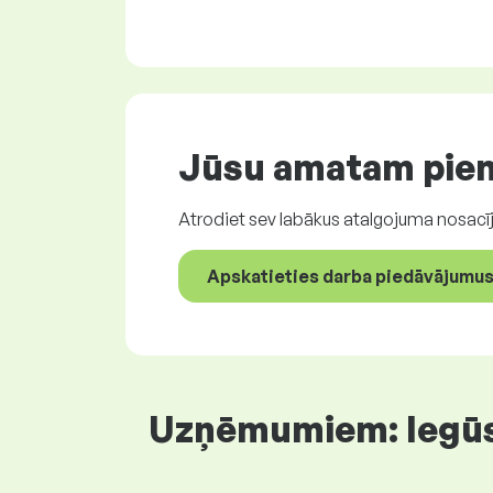
Jūsu amatam pie
Atrodiet sev labākus atalgojuma nosacīj
Apskatieties darba piedāvājumus,
Uzņēmumiem: Iegūsti