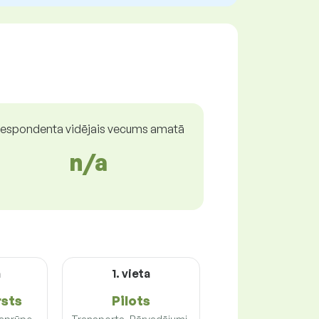
espondenta vidējais vecums amatā
n/a
a
1. vieta
rsts
Pilots