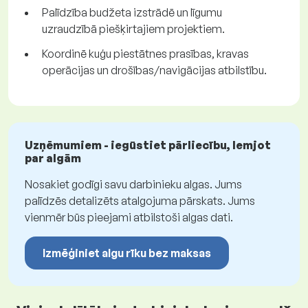
Palīdzība budžeta izstrādē un līgumu
uzraudzībā piešķirtajiem projektiem.
Koordinē kuģu piestātnes prasības, kravas
operācijas un drošības/navigācijas atbilstību.
Uzņēmumiem - iegūstiet pārliecību, lemjot
par algām
Nosakiet godīgi savu darbinieku algas. Jums
palīdzēs detalizēts atalgojuma pārskats. Jums
vienmēr būs pieejami atbilstoši algas dati.
Izmēģiniet algu rīku bez maksas