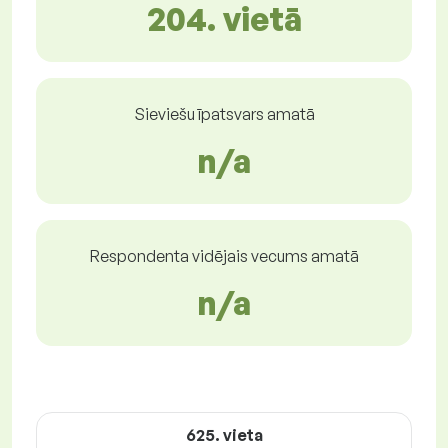
204. vietā
Sieviešu īpatsvars amatā
n/a
Respondenta vidējais vecums amatā
n/a
625. vieta