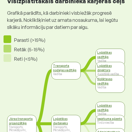
Visizplatītākais darbinieka karjeras ceļš
Grafikā parādīts, kā darbinieki visbiežāk progresē
karjerā. Noklikšķiniet uz amata nosaukuma, lai iegūtu
sīkāku informāciju par datiem par algu.
Parasti (>15%)
Retāk (5-15%)
Loģistikas
vadītājs
Reti (<5%)
Vadība
Transporta
Loģistikas
nodaļas vadītājs
direktors
Vadība
Augstākā vadība
Noliktavas
vadītājs
Vadība
Loģistikas
vadītājs
Vadība
Jūras transporta
Loģistikas
Iepirkuma aģents
Tirdzniecība
organizētājs
darbinieks
Transports,
Transports,
Pārvadājumi,
Pārvadājumi,