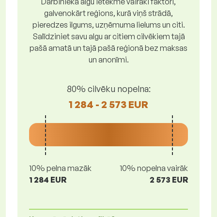
Darbinieka algu ietekmē vairāki faktori,
galvenokārt reģions, kurā viņš strādā,
pieredzes ilgums, uzņēmuma lielums un citi.
Salīdziniet savu algu ar citiem cilvēkiem tajā
pašā amatā un tajā pašā reģionā bez maksas
un anonīmi.
80% cilvēku nopelna:
1 284 - 2 573 EUR
10% pelna mazāk
10% nopelna vairāk
1 284 EUR
2 573 EUR