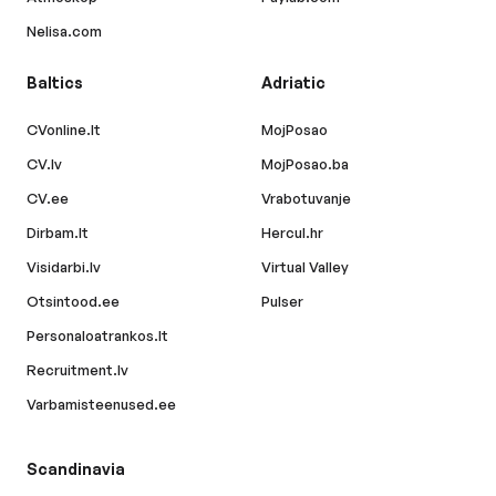
Nelisa.com
Baltics
Adriatic
CVonline.lt
MojPosao
CV.lv
MojPosao.ba
CV.ee
Vrabotuvanje
Dirbam.lt
Hercul.hr
Visidarbi.lv
Virtual Valley
Otsintood.ee
Pulser
Personaloatrankos.lt
Recruitment.lv
Varbamisteenused.ee
Scandinavia