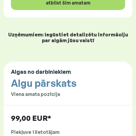
atbilst šim amatam
Uzņēmumiem: Iegūstiet detalizētu informāciju
par algām jūsu valstī
Algas no darbiniekiem
Algu pārskats
Viena amata pozīcija
99,00 EUR*
Piekļuve 1 lietotājam