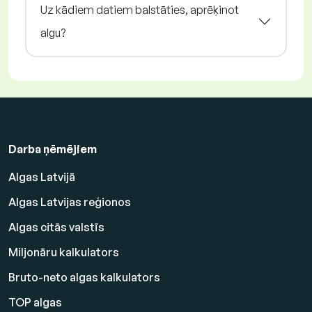
Uz kādiem datiem balstāties, aprēķinot
algu?
Darba ņēmējiem
Algas Latvijā
Algas Latvijas reģionos
Algas citās valstīs
Miljonāru kalkulators
Bruto-neto algas kalkulators
TOP algas