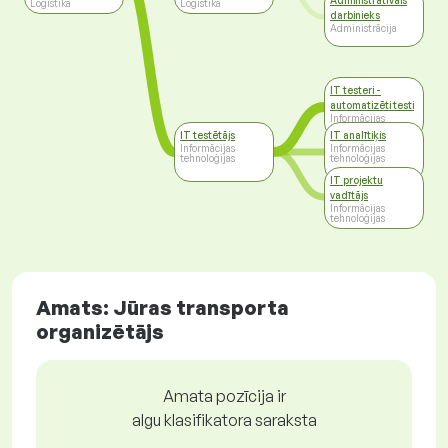
Administratīvais
Loģistika
Loģistika
darbinieks
Administrācija
IT testeri -
automatizēti testi
Informācijas
tehnoloģijas
IT testētājs
IT analītiķis
Informācijas
Informācijas
tehnoloģijas
tehnoloģijas
IT projektu
vadītājs
Informācijas
tehnoloģijas
Amats: Jūras transporta
organizētājs
Amata pozīcija ir
algu klasifikatora saraksta