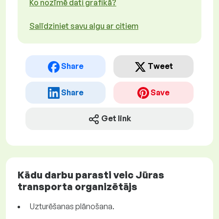
Ko nozīmē dati grafikā?
Salīdziniet savu algu ar citiem
Share
Tweet
Share
Save
Get link
Kādu darbu parasti veic Jūras
transporta organizētājs
Uzturēšanas plānošana.