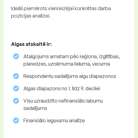
Ideāli piemērots vienreizējai konkrētas darba
pozīcijas analīzei.
Algas atskaitē ir:
Atalgojums amatam pēc reģiona, izglītības,
pieredzes, uzņēmuma lieluma, vecuma
Respondentu sadalījums algu diapazonos
Algas diapazons no 1. līdz 9. decilei
Visu uzraudzīto nefinansiālo labumu
sadalījums
Finansiālo ieguvumu analīze