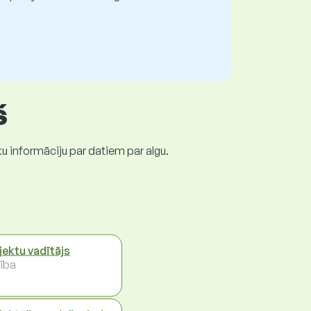
š
ku informāciju par datiem par algu.
jektu vadītājs
ība