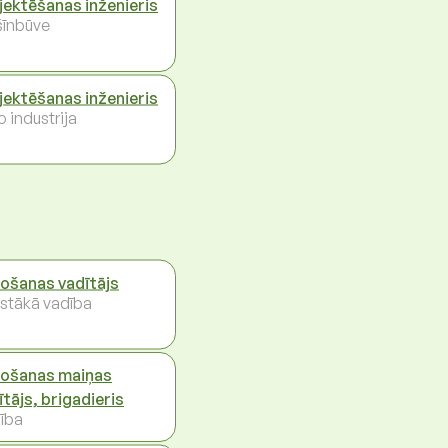
jektēšanas inženieris
īnbūve
jektēšanas inženieris
 industrija
ošanas vadītājs
stākā vadība
ošanas maiņas
ītājs, brigadieris
ība