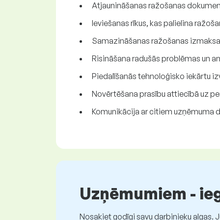
Atjaunināšanas ražošanas dokument
Ieviešanas rīkus, kas palielina ražo
Samazināšanas ražošanas izmaksas, 
Risināšana radušās problēmas un an
Piedalīšanās tehnoloģisko iekārtu iz
Novērtēšana prasību attiecībā uz pe
Komunikācija ar citiem uzņēmuma 
Uzņēmumiem - iegū
Nosakiet godīgi savu darbinieku algas. 