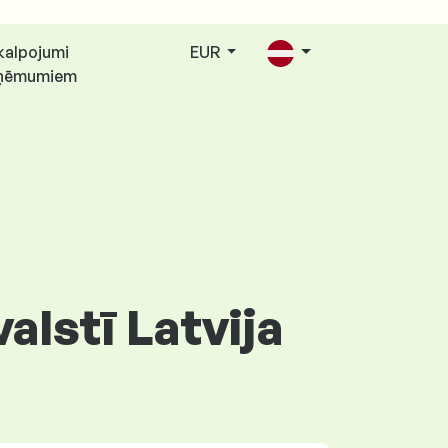
kalpojumi
EUR
ņēmumiem
alstī Latvija