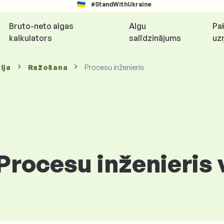
#StandWithUkraine
Bruto-neto algas
Algu
Pa
kalkulators
salīdzinājums
uz
ija
Ražošana
Procesu inženieris
Procesu inženieris v