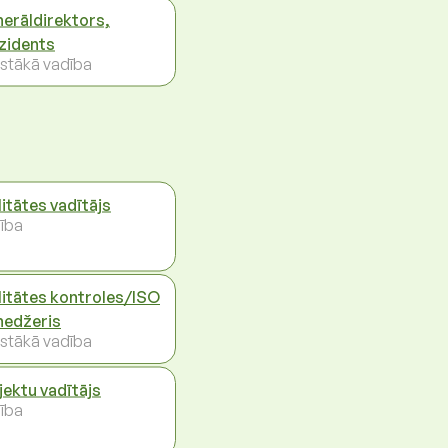
erāldirektors,
zidents
stākā vadība
litātes vadītājs
ība
litātes kontroles/ISO
edžeris
stākā vadība
jektu vadītājs
ība