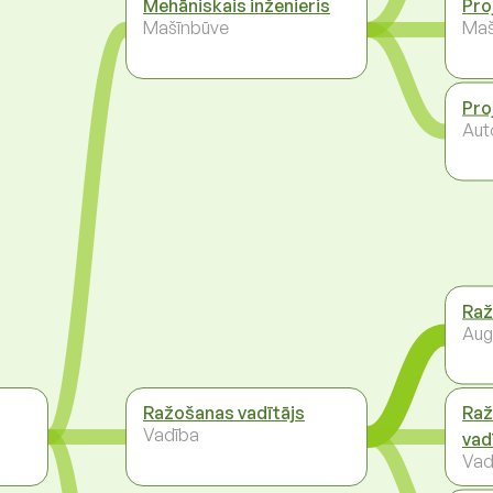
Mehāniskais inženieris
Pro
Mašīnbūve
Maš
Pro
Auto
Raž
Aug
Ražošanas vadītājs
Raž
Vadība
vad
Vad