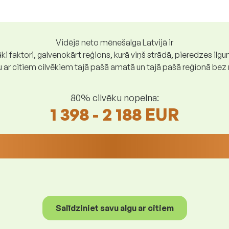
Vidējā neto mēnešalga Latvijā ir
ki faktori, galvenokārt reģions, kurā viņš strādā, pieredzes ilg
gu ar citiem cilvēkiem tajā pašā amatā un tajā pašā reģionā be
80% cilvēku nopelna:
1 398 - 2 188 EUR
Salīdziniet savu algu ar citiem