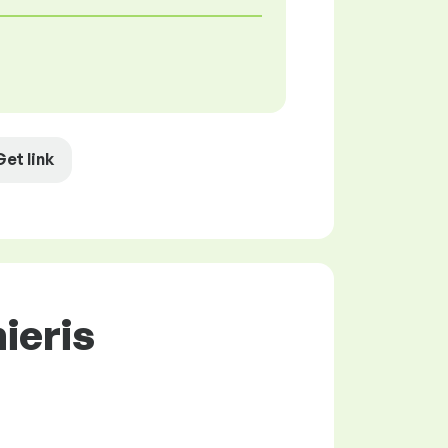
Get link
ieris