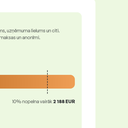
ums, uzņēmuma lielums un citi.
z maksas un anonīmi.
10% nopelna vairāk
2 188 EUR