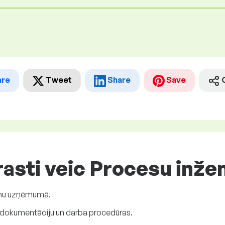
are
Tweet
Share
Save
asti veic Procesu inžen
šanu uzņēmumā.
 dokumentāciju un darba procedūras.