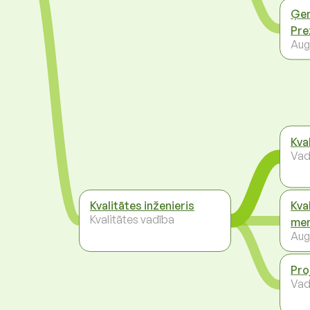
Ģen
Pre
Aug
Kva
Vad
Kvalitātes inženieris
Kva
Kvalitātes vadība
men
Aug
Pro
Vad