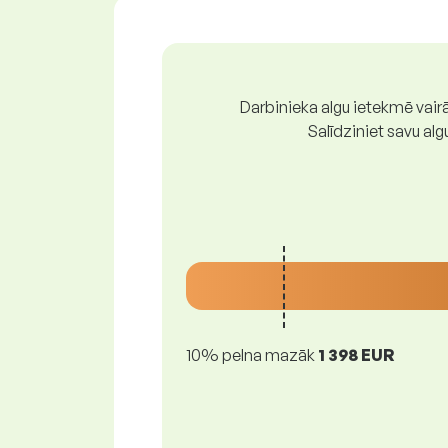
Darbinieka algu ietekmē vairā
Salīdziniet savu al
10% pelna mazāk
1 398 EUR