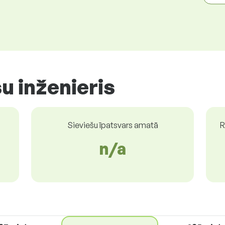
u inženieris
Sieviešu īpatsvars amatā
R
n/a