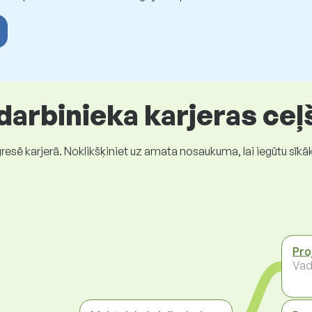
 darbinieka karjeras ceļ
gresē karjerā. Noklikšķiniet uz amata nosaukuma, lai iegūtu sīkā
Pro
Vad