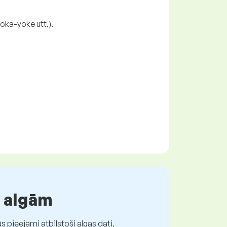
oka-yoke utt.).
r algām
 pieejami atbilstoši algas dati.