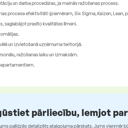
āciju un darba procedūras, ja mainās ražošanas process.
šanas procesa efektivitāti (piemēram, Six Sigma, Kaizen, Lean, p
saglabājot prasīto kvalitātes līmeni.
omālijas.
vēlē un izvietošanā uzņēmuma teritorijā.
rsonālu, ražošanas laiku un izmaksām.
departamentiem.
stiet pārliecību, lemjot pa
Jums palīdzēs detalizēts atalgojuma pārskats. Jums vienmēr būs