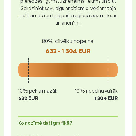
pieredzes ilgums, uzņēmuma lielums un citi.
Salīdziniet savu algu ar citiem cilvēkiem tajā
pašā amatā un tajā pašā reģionā bez maksas
un anonīmi.
80% cilvēku nopelna:
632 - 1 304 EUR
10% pelna mazāk
10% nopelna vairāk
632 EUR
1 304 EUR
Ko nozīmē dati grafikā?