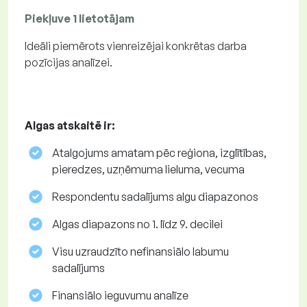
Piekļuve 1 lietotājam
Ideāli piemērots vienreizējai konkrētas darba
pozīcijas analīzei.
Algas atskaitē ir:
Atalgojums amatam pēc reģiona, izglītības,
pieredzes, uzņēmuma lieluma, vecuma
Respondentu sadalījums algu diapazonos
Algas diapazons no 1. līdz 9. decilei
Visu uzraudzīto nefinansiālo labumu
sadalījums
Finansiālo ieguvumu analīze