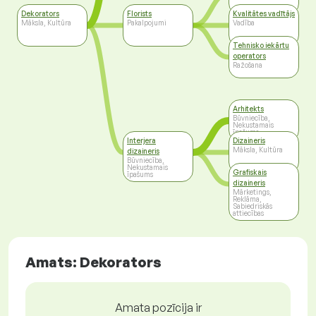
Dekorators
Florists
Kvalitātes vadītājs
Māksla, Kultūra
Pakalpojumi
Vadība
Tehnisko iekārtu
operators
Ražošana
Arhitekts
Būvniecība,
Nekustamais
īpašums
Interjera
Dizaineris
Māksla, Kultūra
dizaineris
Būvniecība,
Nekustamais
Grafiskais
īpašums
dizaineris
Mārketings,
Reklāma,
Sabiedriskās
attiecības
Amats: Dekorators
Amata pozīcija ir