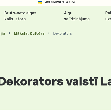
#StandWithUkraine
Bruto-neto algas
Algu
Pa
kalkulators
salīdzinājums
uz
ija
Māksla, Kultūra
Dekorators
 Dekorators valstī L