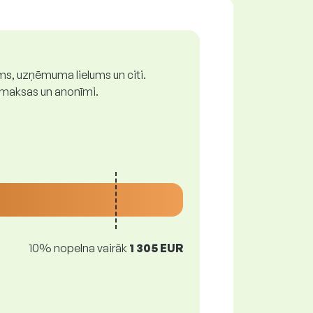
ums, uzņēmuma lielums un citi.
z maksas un anonīmi.
10% nopelna vairāk
1 305 EUR