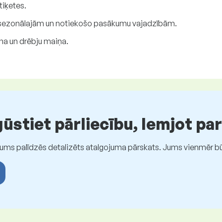
tiķetes.
a sezonālajām un notiekošo pasākumu vajadzībām.
a un drēbju maiņa.
stiet pārliecību, lemjot pa
Jums palīdzēs detalizēts atalgojuma pārskats. Jums vienmēr būs