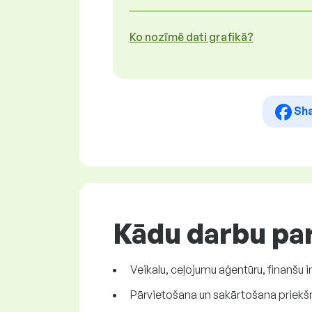
Ko nozīmē dati grafikā?
Sh
Kādu darbu par
Veikalu, ceļojumu aģentūru, finanšu i
Pārvietošana un sakārtošana priekšm