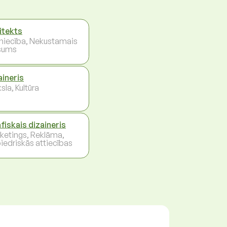
itekts
niecība, Nekustamais
šums
aineris
la, Kultūra
fiskais dizaineris
ketings, Reklāma,
iedriskās attiecības