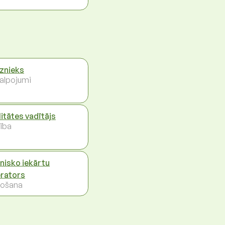
znieks
alpojumi
litātes vadītājs
ība
nisko iekārtu
rators
ošana