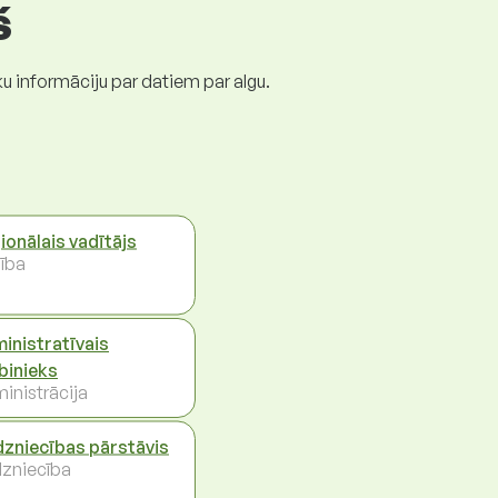
š
ku informāciju par datiem par algu.
ionālais vadītājs
ība
inistratīvais
binieks
inistrācija
dzniecības pārstāvis
dzniecība