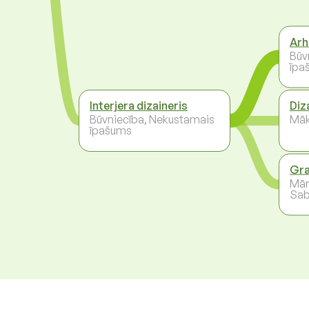
Arh
Būv
īpa
Interjera dizaineris
Diz
Būvniecība, Nekustamais
Māks
īpašums
Gra
Mār
Sab