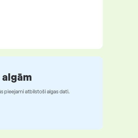
r algām
 pieejami atbilstoši algas dati.