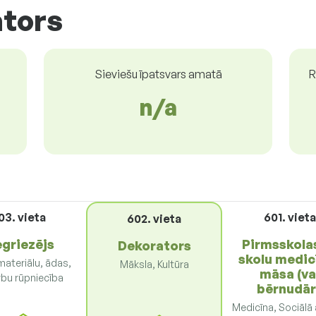
ators
Sieviešu īpatsvars amatā
R
n/a
03. vieta
601. viet
602. vieta
egriezējs
Pirmsskola
Dekorators
skolu medic
materiālu, ādas,
Māksla, Kultūra
māsa (va
bu rūpniecība
bērnudār
Medicīna, Sociālā