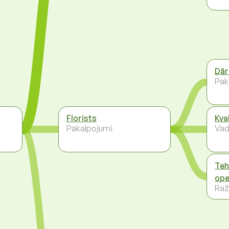
Dār
Pak
Florists
Kva
Pakalpojumi
Vad
Teh
ope
Raž