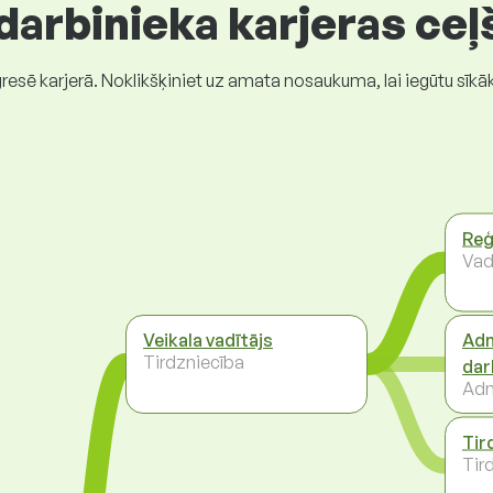
 darbinieka karjeras ceļ
gresē karjerā. Noklikšķiniet uz amata nosaukuma, lai iegūtu sīkā
Reģ
Vad
Veikala vadītājs
Adm
Tirdzniecība
dar
Adm
Tir
Tir