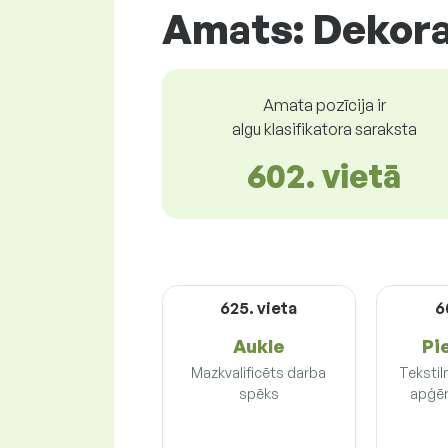
Amats: Dekor
Amata pozīcija ir
algu klasifikatora saraksta
602. vietā
625. vieta
6
Aukle
Pi
Mazkvalificēts darba
Tekstil
spēks
apģēr