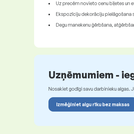
Uz precēm novieto cenu biļetes un e
Ekspozīciju dekorāciju pielāgošan
Degu manekenu ģērbšana, atģērbšan
Uzņēmumiem - iegū
Nosakiet godīgi savu darbinieku algas. 
Izmēģiniet algu rīku bez maksas