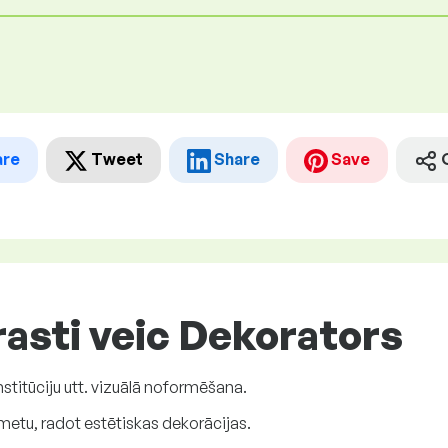
are
Tweet
Share
Save
asti veic Dekorators
nstitūciju utt. vizuālā noformēšana.
etu, radot estētiskas dekorācijas.