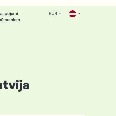
kalpojumi
EUR
ņēmumiem
atvija