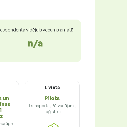
espondenta vidējais vecums amatā
n/a
a
1. vieta
s un
Pilots
īnas
Transports, Pārvadājumi,
i
Loģistika
z
 aprūpe