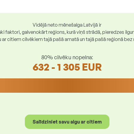
Vidējā neto mēnešalga Latvijā ir
ki faktori, galvenokārt reģions, kurā viņš strādā, pieredzes ilg
gu ar citiem cilvēkiem tajā pašā amatā un tajā pašā reģionā be
80% cilvēku nopelna:
632 - 1 305 EUR
Salīdziniet savu algu ar citiem