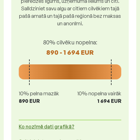
pieredzes ilgums, uzņēmuma lielums un citi.
Salīdziniet savu algu ar citiem cilvēkiem tajā
pašā amatā un tajā pašā reģionā bez maksas
un anonīmi.
80% cilvēku nopelna:
890 - 1 694 EUR
10% pelna mazāk
10% nopelna vairāk
890 EUR
1 694 EUR
Ko nozīmē dati grafikā?