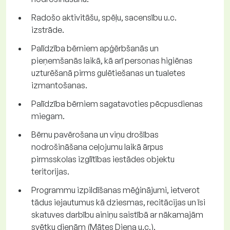
Radošo aktivitāšu, spēļu, sacensību u.c.
izstrāde.
Palīdzība bērniem apģērbšanās un
pieņemšanās laikā, kā arī personas higiēnas
uzturēšanā pirms gulētiešanas un tualetes
izmantošanas.
Palīdzība bērniem sagatavoties pēcpusdienas
miegam.
Bērnu pavērošana un viņu drošības
nodrošināšana ceļojumu laikā ārpus
pirmsskolas izglītības iestādes objektu
teritorijas.
Programmu izpildīšanas mēģinājumi, ietverot
tādus iejautumus kā dziesmas, recitācijas un īsi
skatuves darbību ainiņu saistībā ar nākamajām
svētku dienām (Mātes Diena u.c.).