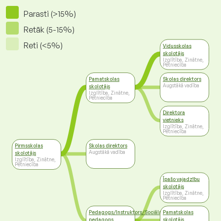
Parasti (>15%)
Retāk (5-15%)
Reti (<5%)
Vidusskolas
skolotājs
Izglītība, Zinātne,
Pētniecība
Pamatskolas
Skolas direktors
Augstākā vadība
skolotājs
Izglītība, Zinātne,
Pētniecība
Direktora
vietnieks
Izglītība, Zinātne,
Pētniecība
Pirmsskolas
Skolas direktors
Augstākā vadība
skolotājs
Izglītība, Zinātne,
Pētniecība
Īpašo vajadzību
skolotājs
Izglītība, Zinātne,
Pētniecība
Pedagogs/Instruktors/Sociālais
Pamatskolas
pedagogs
skolotājs