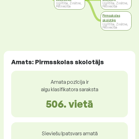
Izglītība, Zinātne,
Izglītība, Zinātne,
Pētniecība
Pētniecība
Pirmsskolas
skolotājs
Izglītība, Zinātne,
Pētniecība
Amats: Pirmsskolas skolotājs
Amata pozīcija ir
algu klasifikatora saraksta
506. vietā
Sieviešu īpatsvars amatā