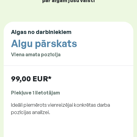
par algām jūsu valstī
Algas no darbiniekiem
Algu pārskats
Viena amata pozīcija
99,00 EUR*
Piekļuve 1 lietotājam
Ideāli piemērots vienreizējai konkrētas darba
pozīcijas analīzei.