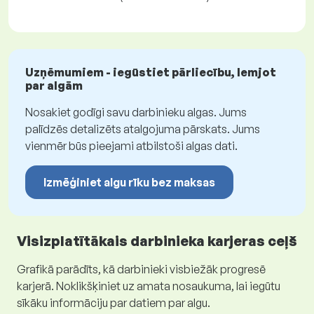
Uzņēmumiem - iegūstiet pārliecību, lemjot
par algām
Nosakiet godīgi savu darbinieku algas. Jums
palīdzēs detalizēts atalgojuma pārskats. Jums
vienmēr būs pieejami atbilstoši algas dati.
Izmēģiniet algu rīku bez maksas
Visizplatītākais darbinieka karjeras ceļš
Grafikā parādīts, kā darbinieki visbiežāk progresē
karjerā. Noklikšķiniet uz amata nosaukuma, lai iegūtu
sīkāku informāciju par datiem par algu.