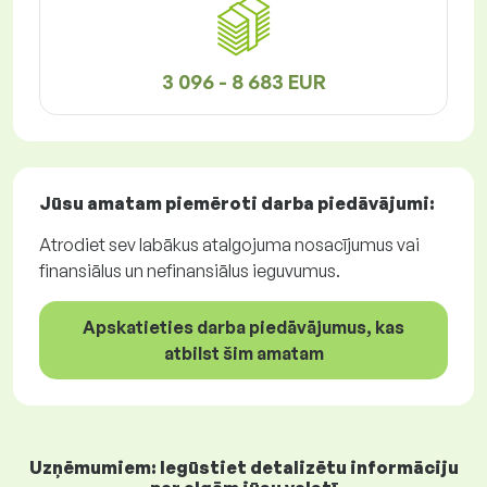
3 096 - 8 683 EUR
Jūsu amatam piemēroti
darba piedāvājumi
:
Atrodiet sev labākus atalgojuma nosacījumus vai
finansiālus un nefinansiālus ieguvumus.
Apskatieties darba piedāvājumus, kas
atbilst šim amatam
Uzņēmumiem: Iegūstiet detalizētu informāciju