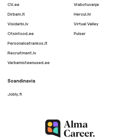
CV.ee
Vrabotuvanje
Dirbam.lt
Hercul.hr
Visidarbi.lv
Virtual Valley
Otsintood.ee
Pulser
Personaloatrankos.lt
Recruitment.lv
Varbamisteenused.ee
Scandinavia
Jobly.fi