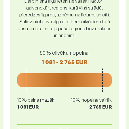
Darbinieka algu ietekmē vairāki faktori,
galvenokārt reģions, kurā viņš strādā,
pieredzes ilgums, uzņēmuma lielums un citi.
Salīdziniet savu algu ar citiem cilvēkiem tajā
pašā amatā un tajā pašā reģionā bez maksas
un anonīmi.
80% cilvēku nopelna:
1 081 - 2 765 EUR
10% pelna mazāk
10% nopelna vairāk
1 081 EUR
2 765 EUR