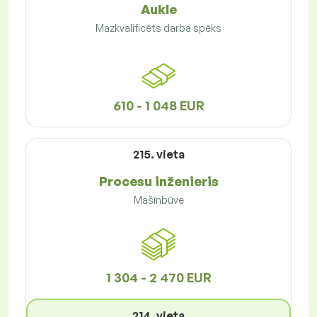
Aukle
Mazkvalificēts darba spēks
610 - 1 048 EUR
215. vieta
Procesu inženieris
Mašīnbūve
1 304 - 2 470 EUR
214. vieta