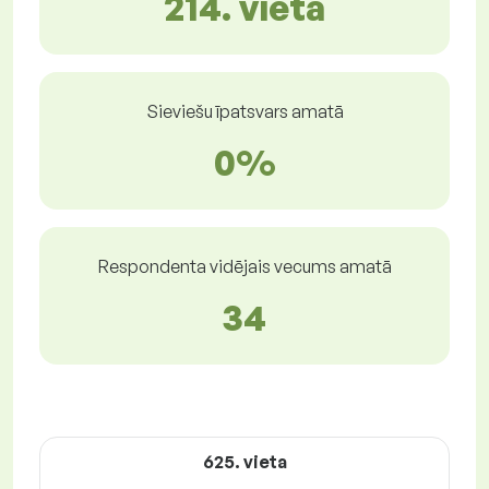
214. vietā
Sieviešu īpatsvars amatā
0%
Respondenta vidējais vecums amatā
34
625. vieta