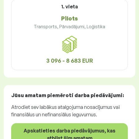
1. vieta
Pilots
Transports, Pārvadājumi, Loģistika
3 096 - 8 683 EUR
Jūsu amatam piemēroti
darba piedāvājumi
:
Atrodiet sev labākus atalgojuma nosacījumus vai
finansiālus un nefinansiālus ieguvumus.
Apskatieties darba piedāvājumus, kas
atbilst šim amatam