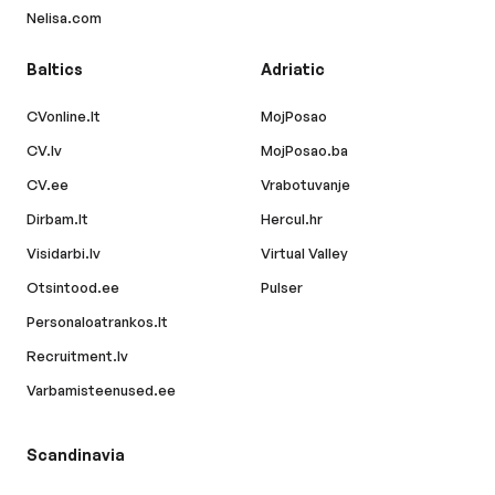
Nelisa.com
Baltics
Adriatic
CVonline.lt
MojPosao
CV.lv
MojPosao.ba
CV.ee
Vrabotuvanje
Dirbam.lt
Hercul.hr
Visidarbi.lv
Virtual Valley
Otsintood.ee
Pulser
Personaloatrankos.lt
Recruitment.lv
Varbamisteenused.ee
Scandinavia