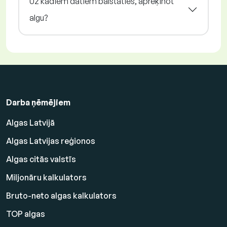
Uz kādiem datiem balstāties, aprēķinot
algu?
Darba ņēmējiem
Algas Latvijā
Algas Latvijas reģionos
Algas citās valstīs
Miljonāru kalkulators
Bruto-neto algas kalkulators
TOP algas