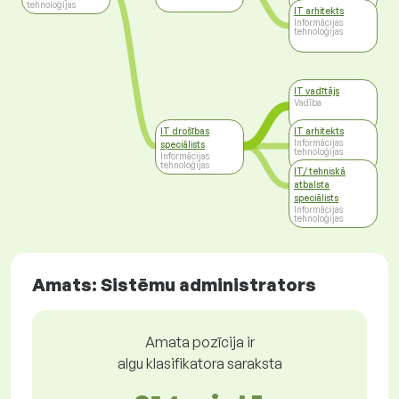
tehnoloģijas
tehnoloģijas
IT arhitekts
Informācijas
tehnoloģijas
IT vadītājs
Vadība
IT drošības
IT arhitekts
Informācijas
speciālists
tehnoloģijas
Informācijas
tehnoloģijas
IT/ tehniskā
atbalsta
speciālists
Informācijas
tehnoloģijas
Amats: Sistēmu administrators
Amata pozīcija ir
algu klasifikatora saraksta