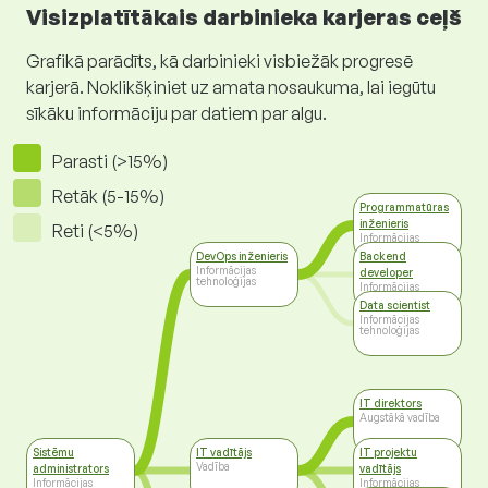
Visizplatītākais darbinieka karjeras ceļš
Grafikā parādīts, kā darbinieki visbiežāk progresē
karjerā. Noklikšķiniet uz amata nosaukuma, lai iegūtu
sīkāku informāciju par datiem par algu.
Parasti (>15%)
Retāk (5-15%)
Programmatūras
inženieris
Reti (<5%)
Informācijas
tehnoloģijas
DevOps inženieris
Backend
Informācijas
developer
tehnoloģijas
Informācijas
tehnoloģijas
Data scientist
Informācijas
tehnoloģijas
IT direktors
Augstākā vadība
Sistēmu
IT vadītājs
IT projektu
Vadība
administrators
vadītājs
Informācijas
Informācijas