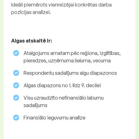
Ideāli piemērots vienreizējai konkrētas darba
pozīcijas analīzei.
Algas atskaitē ir:
Atalgojums amatam pēc reģiona, izglītības,
pieredzes, uzņēmuma lieluma, vecuma
Respondentu sadalījums algu diapazonos
Algas diapazons no 1. līdz 9. decilei
Visu uzraudzīto nefinansiālo labumu
sadalījums
Finansiālo ieguvumu analīze