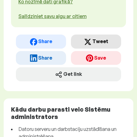
Ko nozīmē dati grafikā?
Salīdziniet savu algu ar citiem
Share
Tweet
Share
Save
Get link
Kādu darbu parasti veic Sistēmu
administrators
Datoru serveru un darbstaciju uzstādīšana un
administrēšana.