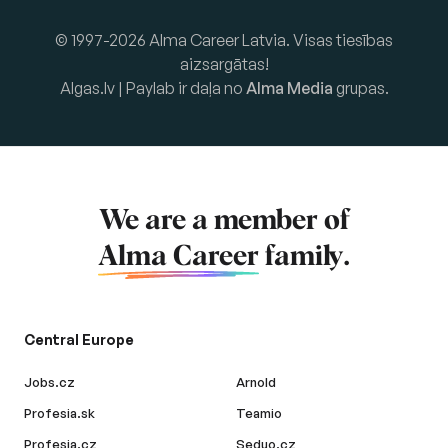
© 1997-2026 Alma Career Latvia. Visas tiesības
aizsargātas!
Algas.lv | Paylab ir daļa no
Alma Media
grupas.
We are a member of
Alma Career
family.
Central Europe
Jobs.cz
Arnold
Profesia.sk
Teamio
Profesia.cz
Seduo.cz