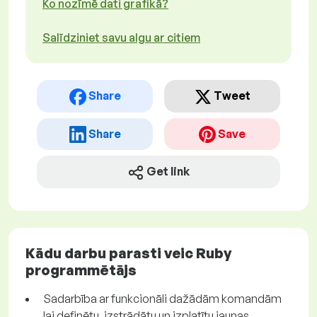
Ko nozīmē dati grafikā?
Salīdziniet savu algu ar citiem
Share
Tweet
Share
Save
Get link
Kādu darbu parasti veic Ruby
programmētājs
Sadarbība ar funkcionāli dažādām komandām
lai definētu, izstrādātu un izplatītu jaunas