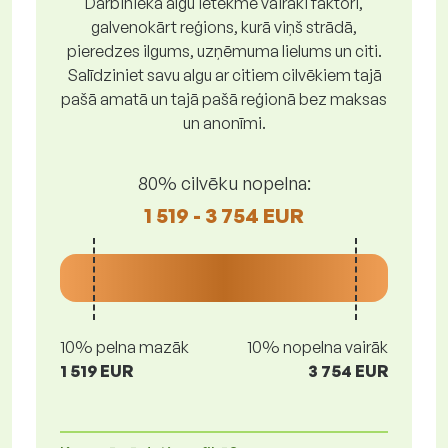
Darbinieka algu ietekmē vairāki faktori,
galvenokārt reģions, kurā viņš strādā,
pieredzes ilgums, uzņēmuma lielums un citi.
Salīdziniet savu algu ar citiem cilvēkiem tajā
pašā amatā un tajā pašā reģionā bez maksas
un anonīmi.
80% cilvēku nopelna:
1 519 - 3 754 EUR
10% pelna mazāk
10% nopelna vairāk
1 519 EUR
3 754 EUR