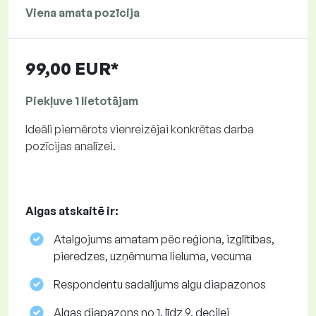
Viena amata pozīcija
99,00 EUR*
Piekļuve 1 lietotājam
Ideāli piemērots vienreizējai konkrētas darba
pozīcijas analīzei.
Algas atskaitē ir:
Atalgojums amatam pēc reģiona, izglītības,
pieredzes, uzņēmuma lieluma, vecuma
Respondentu sadalījums algu diapazonos
Algas diapazons no 1. līdz 9. decilei