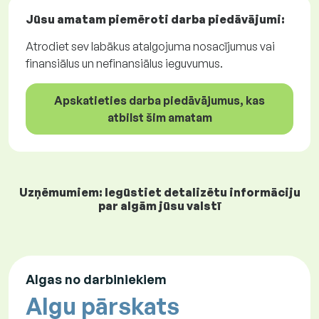
Jūsu amatam piemēroti
darba piedāvājumi
:
Atrodiet sev labākus atalgojuma nosacījumus vai
finansiālus un nefinansiālus ieguvumus.
Apskatieties darba piedāvājumus, kas
atbilst šim amatam
Uzņēmumiem: Iegūstiet detalizētu informāciju
par algām jūsu valstī
Algas no darbiniekiem
Algu pārskats