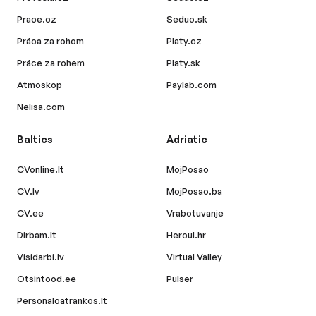
Prace.cz
Seduo.sk
Práca za rohom
Platy.cz
Práce za rohem
Platy.sk
Atmoskop
Paylab.com
Nelisa.com
Baltics
Adriatic
CVonline.lt
MojPosao
CV.lv
MojPosao.ba
CV.ee
Vrabotuvanje
Dirbam.lt
Hercul.hr
Visidarbi.lv
Virtual Valley
Otsintood.ee
Pulser
Personaloatrankos.lt