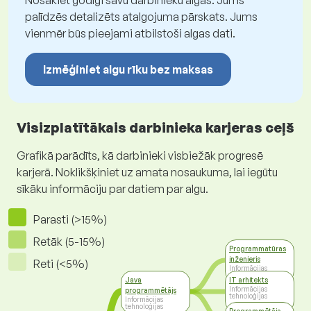
Nosakiet godīgi savu darbinieku algas. Jums
palīdzēs detalizēts atalgojuma pārskats. Jums
vienmēr būs pieejami atbilstoši algas dati.
Izmēģiniet algu rīku bez maksas
Visizplatītākais darbinieka karjeras ceļš
Grafikā parādīts, kā darbinieki visbiežāk progresē
karjerā. Noklikšķiniet uz amata nosaukuma, lai iegūtu
sīkāku informāciju par datiem par algu.
Parasti (>15%)
Retāk (5-15%)
Programmatūras
inženieris
Reti (<5%)
Informācijas
tehnoloģijas
Java
IT arhitekts
Informācijas
programmētājs
tehnoloģijas
Informācijas
tehnoloģijas