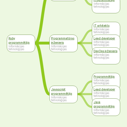
Programmētājs
Informācijas
tehnoloģijas
IT arhitekts
Informācijas
tehnoloģijas
Ruby
Programmatūras
Lead developer
Informācijas
programmētājs
inženieris
tehnoloģijas
Informācijas
Informācijas
tehnoloģijas
tehnoloģijas
DevOps inženieris
Informācijas
tehnoloģijas
Programmētājs
Informācijas
tehnoloģijas
Javascript
Lead developer
Informācijas
programmētājs
tehnoloģijas
Informācijas
tehnoloģijas
Java
programmētājs
Informācijas
tehnoloģijas