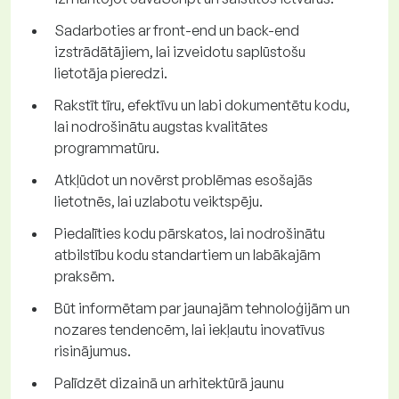
Sadarboties ar front-end un back-end
izstrādātājiem, lai izveidotu saplūstošu
lietotāja pieredzi.
Rakstīt tīru, efektīvu un labi dokumentētu kodu,
lai nodrošinātu augstas kvalitātes
programmatūru.
Atkļūdot un novērst problēmas esošajās
lietotnēs, lai uzlabotu veiktspēju.
Piedalīties kodu pārskatos, lai nodrošinātu
atbilstību kodu standartiem un labākajām
praksēm.
Būt informētam par jaunajām tehnoloģijām un
nozares tendencēm, lai iekļautu inovatīvus
risinājumus.
Palīdzēt dizainā un arhitektūrā jaunu