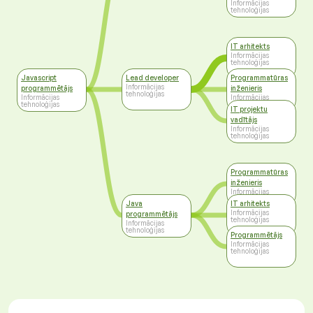
Informācijas
tehnoloģijas
IT arhitekts
Informācijas
tehnoloģijas
Javascript
Lead developer
Programmatūras
Informācijas
programmētājs
inženieris
tehnoloģijas
Informācijas
Informācijas
tehnoloģijas
tehnoloģijas
IT projektu
vadītājs
Informācijas
tehnoloģijas
Programmatūras
inženieris
Informācijas
tehnoloģijas
Java
IT arhitekts
Informācijas
programmētājs
tehnoloģijas
Informācijas
tehnoloģijas
Programmētājs
Informācijas
tehnoloģijas