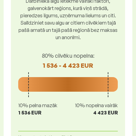
Darbinieka algu ietekmē vairāki faktori,
galvenokārt reģions, kurā viņš strādā,
pieredzes ilgums, uzņēmuma lielums un citi.
Salīdziniet savu algu ar citiem cilvēkiem tajā
pašā amatā un tajā pašā reģionā bez maksas
un anonīmi.
80% cilvēku nopelna:
1 536 - 4 423 EUR
10% pelna mazāk
10% nopelna vairāk
1 536 EUR
4 423 EUR