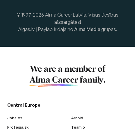
© 1997-2026 Alma Career Latvia. Visas tiesības
aizsargātas!
Algas.lv | Paylab ir daļa no
Alma Media
grupas.
We are a member of
Alma Career
family.
Central Europe
Jobs.cz
Arnold
Profesia.sk
Teamio