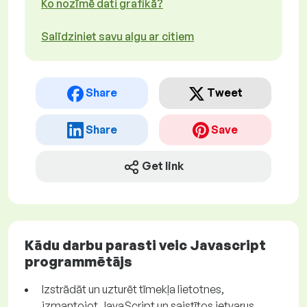
Ko nozīmē dati grafikā?
Salīdziniet savu algu ar citiem
Share
Tweet
Share
Save
Get link
Kādu darbu parasti veic Javascript
programmētājs
Izstrādāt un uzturēt tīmekļa lietotnes,
izmantojot JavaScript un saistītos ietvarus.