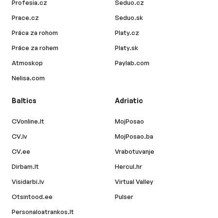
Profesia.cz
Seduo.cz
Prace.cz
Seduo.sk
Práca za rohom
Platy.cz
Práce za rohem
Platy.sk
Atmoskop
Paylab.com
Nelisa.com
Baltics
Adriatic
CVonline.lt
MojPosao
CV.lv
MojPosao.ba
CV.ee
Vrabotuvanje
Dirbam.lt
Hercul.hr
Visidarbi.lv
Virtual Valley
Otsintood.ee
Pulser
Personaloatrankos.lt