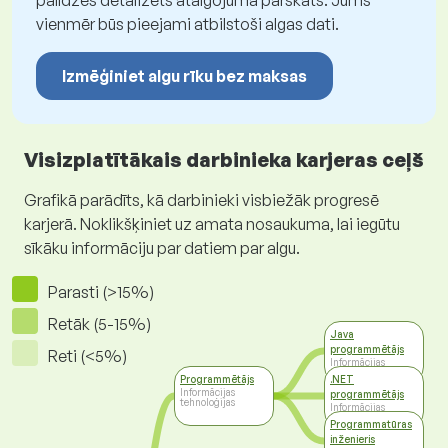
palīdzēs detalizēts atalgojuma pārskats. Jums
vienmēr būs pieejami atbilstoši algas dati.
Izmēģiniet algu rīku bez maksas
Visizplatītākais darbinieka karjeras ceļš
Grafikā parādīts, kā darbinieki visbiežāk progresē
karjerā. Noklikšķiniet uz amata nosaukuma, lai iegūtu
sīkāku informāciju par datiem par algu.
Parasti (>15%)
Retāk (5-15%)
Java
programmētājs
Reti (<5%)
Informācijas
tehnoloģijas
Programmētājs
.NET
Informācijas
programmētājs
tehnoloģijas
Informācijas
tehnoloģijas
Programmatūras
inženieris