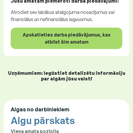
Jūsu amatam piemēroti
darba piedāvājumi
:
Atrodiet sev labākus atalgojuma nosacījumus vai
finansiālus un nefinansiālus ieguvumus.
Apskatieties darba piedāvājumus, kas
atbilst šim amatam
Uzņēmumiem: Iegūstiet detalizētu informāciju
par algām jūsu valstī
Algas no darbiniekiem
Algu pārskats
Viena amata pozīcija