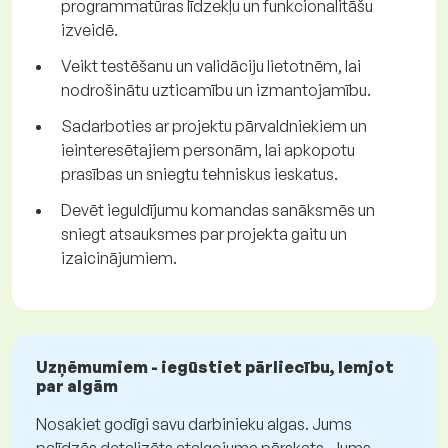
programmatūras līdzekļu un funkcionalitāšu
izveidē.
Veikt testēšanu un validāciju lietotnēm, lai
nodrošinātu uzticamību un izmantojamību.
Sadarboties ar projektu pārvaldniekiem un
ieinteresētajiem personām, lai apkopotu
prasības un sniegtu tehniskus ieskatus.
Devēt ieguldījumu komandas sanāksmēs un
sniegt atsauksmes par projekta gaitu un
izaicinājumiem.
Uzņēmumiem - iegūstiet pārliecību, lemjot
par algām
Nosakiet godīgi savu darbinieku algas. Jums