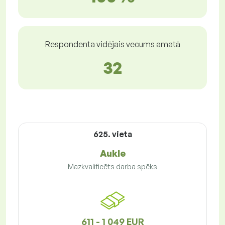
Respondenta vidējais vecums amatā
32
625. vieta
Aukle
Mazkvalificēts darba spēks
611 - 1 049 EUR