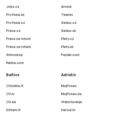
Jobs.cz
Arnold
Profesia.sk
Teamio
Profesia.cz
Seduo.cz
Prace.cz
Seduo.sk
Práca za rohom
Platy.cz
Práce za rohem
Platy.sk
Atmoskop
Paylab.com
Nelisa.com
Baltics
Adriatic
CVonline.lt
MojPosao
CV.lv
MojPosao.ba
CV.ee
Vrabotuvanje
Dirbam.lt
Hercul.hr