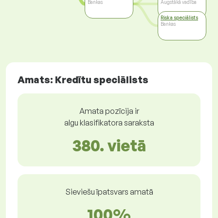
Bankas
Augstākā vadība
Riska speciālists
Bankas
Amats: Kredītu speciālists
Amata pozīcija ir
algu klasifikatora saraksta
380. vietā
Sieviešu īpatsvars amatā
100%