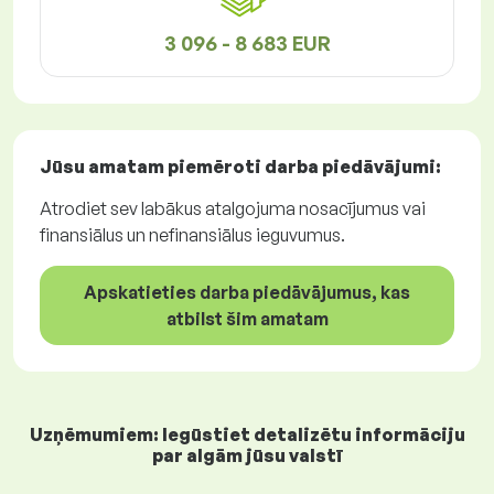
3 096 - 8 683 EUR
Jūsu amatam piemēroti
darba piedāvājumi
:
Atrodiet sev labākus atalgojuma nosacījumus vai
finansiālus un nefinansiālus ieguvumus.
Apskatieties darba piedāvājumus, kas
atbilst šim amatam
Uzņēmumiem: Iegūstiet detalizētu informāciju
par algām jūsu valstī