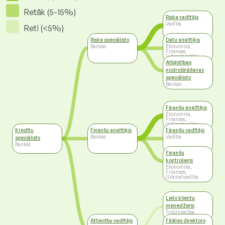
Retāk (5-15%)
Riska vadītājs
Vadība
Reti (<5%)
Riska speciālists
Datu analītiķis
Bankas
Ekonomika,
Finanses,
Grāmatvedība
Atbilstības
nodrošināšanas
speciālists
Bankas
Finanšu analītiķis
Ekonomika,
Finanses,
Grāmatvedība
Kredītu
Finanšu analītiķis
Finanšu vadītājs
Bankas
Vadība
speciālists
Bankas
Finanšu
kontrolieris
Ekonomika,
Finanses,
Grāmatvedība
Lielo klientu
menedžeris
Tirdzniecība
Attiecību vadītājs
Filiāles direktors