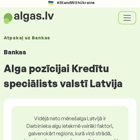
#StandWithUkraine
Atpakaļ uz
Bankas
Bankas
Alga pozīcijai Kredītu
speciālists valstī Latvija
Vidējā neto mēnešalga Latvijā ir
Darbinieka algu ietekmē vairāki faktori,
galvenokārt reģions, kurā viņš strādā,