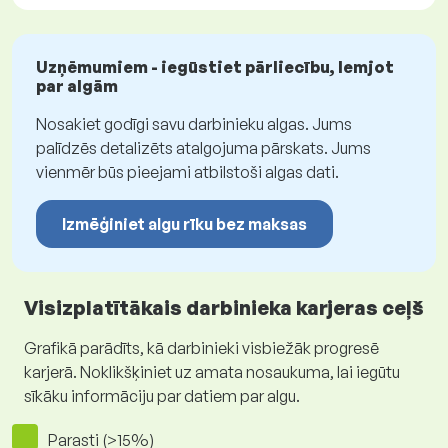
Uzņēmumiem - iegūstiet pārliecību, lemjot
par algām
Nosakiet godīgi savu darbinieku algas. Jums
palīdzēs detalizēts atalgojuma pārskats. Jums
vienmēr būs pieejami atbilstoši algas dati.
Izmēģiniet algu rīku bez maksas
Visizplatītākais darbinieka karjeras ceļš
Grafikā parādīts, kā darbinieki visbiežāk progresē
karjerā. Noklikšķiniet uz amata nosaukuma, lai iegūtu
sīkāku informāciju par datiem par algu.
Parasti (>15%)