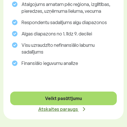
Atalgojums amatam pēc reģiona, izglītības,
pieredzes, uzņēmuma lieluma, vecuma
Respondentu sadalījums algu diapazonos
Algas diapazons no 1. līdz 9. decilei
Visu uzraudzīto nefinansiālo labumu
sadalījums
Finansiālo ieguvumu analīze
Veikt pasūtījumu
Atskaites paraugs