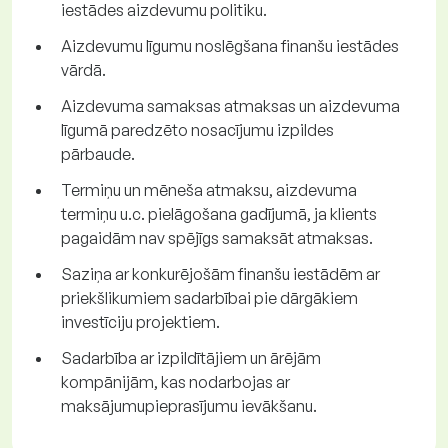
iestādes aizdevumu politiku.
Aizdevumu līgumu noslēgšana finanšu iestādes
vārdā.
Aizdevuma samaksas atmaksas un aizdevuma
līgumā paredzēto nosacījumu izpildes
pārbaude.
Termiņu un mēneša atmaksu, aizdevuma
termiņu u.c. pielāgošana gadījumā, ja klients
pagaidām nav spējīgs samaksāt atmaksas.
Saziņa ar konkurējošām finanšu iestādēm ar
priekšlikumiem sadarbībai pie dārgākiem
investīciju projektiem.
Sadarbība ar izpildītājiem un ārējām
kompānijām, kas nodarbojas ar
maksājumupieprasījumu ievākšanu.