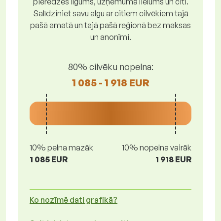
pieredzes ilgums, uzņēmuma lielums un citi.
Salīdziniet savu algu ar citiem cilvēkiem tajā
pašā amatā un tajā pašā reģionā bez maksas
un anonīmi.
80% cilvēku nopelna:
1 085 - 1 918 EUR
10% pelna mazāk
10% nopelna vairāk
1 085 EUR
1 918 EUR
Ko nozīmē dati grafikā?