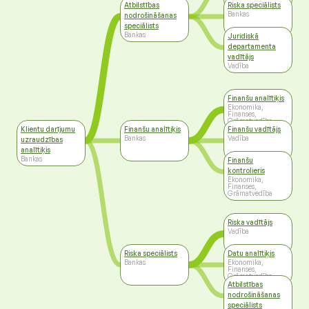
Bankas
Atbilstības
Riska speciālists
Bankas
nodrošināšanas
speciālists
Bankas
Juridiskā
departamenta
vadītājs
Vadība
Finanšu analītiķis
Ekonomika,
Finanses,
Grāmatvedība
Klientu darījumu
Finanšu analītiķis
Finanšu vadītājs
Bankas
Vadība
uzraudzības
analītiķis
Bankas
Finanšu
kontrolieris
Ekonomika,
Finanses,
Grāmatvedība
Riska vadītājs
Vadība
Riska speciālists
Datu analītiķis
Bankas
Ekonomika,
Finanses,
Grāmatvedība
Atbilstības
nodrošināšanas
speciālists