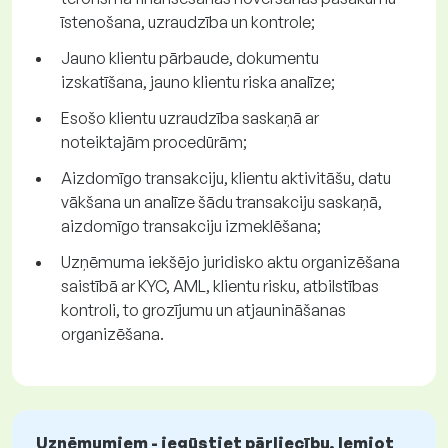
īstenošana, uzraudzība un kontrole;
Jauno klientu pārbaude, dokumentu
izskatīšana, jauno klientu riska analīze;
Esošo klientu uzraudzība saskaņā ar
noteiktajām procedūrām;
Aizdomīgo transakciju, klientu aktivitāšu, datu
vākšana un analīze šādu transakciju saskaņā,
aizdomīgo transakciju izmeklēšana;
Uzņēmuma iekšējo juridisko aktu organizēšana
saistībā ar KYC, AML, klientu risku, atbilstības
kontroli, to grozījumu un atjaunināšanas
organizēšana.
Uzņēmumiem - iegūstiet pārliecību, lemjot