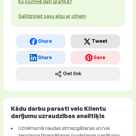
Ko nozīmē dati grafikā?
Salīdziniet savu algu ar citiem
Share
Tweet
Share
Save
Get link
Kādu darbu parasti veic Klientu
darījumu uzraudzības analītiķis
Uzņēmumā naudas atmazgāšanas un/vai
terorisma finansēšanas novēršanas pasākumu