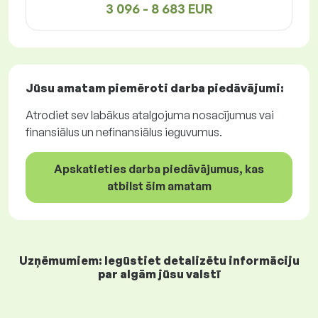
3 096 - 8 683 EUR
Jūsu amatam piemēroti
darba piedāvājumi
:
Atrodiet sev labākus atalgojuma nosacījumus vai
finansiālus un nefinansiālus ieguvumus.
Apskatieties darba piedāvājumus, kas
atbilst šim amatam
Uzņēmumiem: Iegūstiet detalizētu informāciju
par algām jūsu valstī