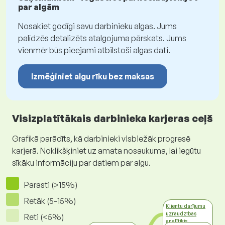
par algām
Nosakiet godīgi savu darbinieku algas. Jums
palīdzēs detalizēts atalgojuma pārskats. Jums
vienmēr būs pieejami atbilstoši algas dati.
Izmēģiniet algu rīku bez maksas
Visizplatītākais darbinieka karjeras ceļš
Grafikā parādīts, kā darbinieki visbiežāk progresē
karjerā. Noklikšķiniet uz amata nosaukuma, lai iegūtu
sīkāku informāciju par datiem par algu.
Parasti (>15%)
Retāk (5-15%)
Klientu darījumu
uzraudzības
Reti (<5%)
analītiķis