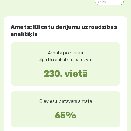
Bankas
Amats: Klientu darījumu uzraudzības
analītiķis
Amata pozīcija ir
algu klasifikatora saraksta
230. vietā
Sieviešu īpatsvars amatā
65%