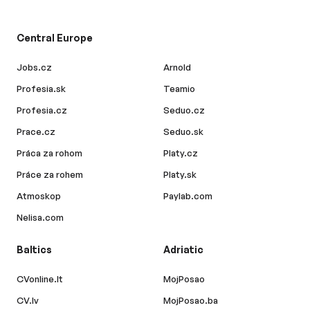
Central Europe
Jobs.cz
Arnold
Profesia.sk
Teamio
Profesia.cz
Seduo.cz
Prace.cz
Seduo.sk
Práca za rohom
Platy.cz
Práce za rohem
Platy.sk
Atmoskop
Paylab.com
Nelisa.com
Baltics
Adriatic
CVonline.lt
MojPosao
CV.lv
MojPosao.ba