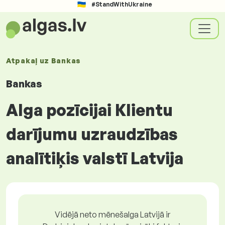
#StandWithUkraine
Atpakaļ uz
Bankas
Bankas
Alga pozīcijai Klientu
darījumu uzraudzības
analītiķis valstī Latvija
Vidējā neto mēnešalga Latvijā ir