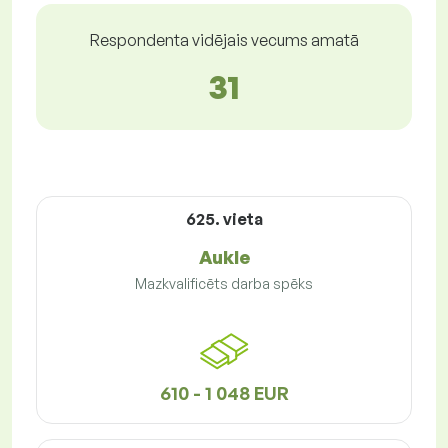
Respondenta vidējais vecums amatā
31
625. vieta
Aukle
Mazkvalificēts darba spēks
610 - 1 048 EUR