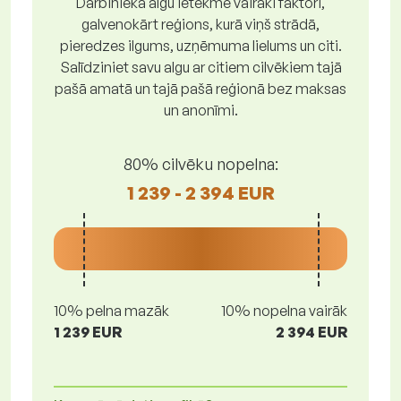
Darbinieka algu ietekmē vairāki faktori,
galvenokārt reģions, kurā viņš strādā,
pieredzes ilgums, uzņēmuma lielums un citi.
Salīdziniet savu algu ar citiem cilvēkiem tajā
pašā amatā un tajā pašā reģionā bez maksas
un anonīmi.
80% cilvēku nopelna:
1 239 - 2 394 EUR
10% pelna mazāk
10% nopelna vairāk
1 239 EUR
2 394 EUR