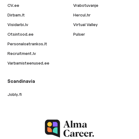
CV.ee
Vrabotuvanje
Dirbam.lt
Hercul.hr
Visidarbi.lv
Virtual Valley
Otsintood.ee
Pulser
Personaloatrankos.lt
Recruitment.lv
Varbamisteenused.ee
Scandinavia
Jobly.fi