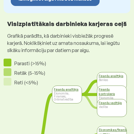
Visizplatītākais darbinieka karjeras ceļš
Grafikā parādīts, kā darbinieki visbiežāk progresē
karjerā. Noklikšķiniet uz amata nosaukuma, lai iegūtu
sīkāku informāciju par datiem par algu.
Parasti (>15%)
Retāk (5-15%)
Finanšu analītiķis
Bankas
Reti (<5%)
Finanšu analītiķis
Finanšu
Ekonomika,
kontrolieris
Finanses,
Ekonomika,
Grāmatvedība
Finanses,
Finanšu vadītājs
Grāmatvedība
Vadība
Ekonomikas/finanšu