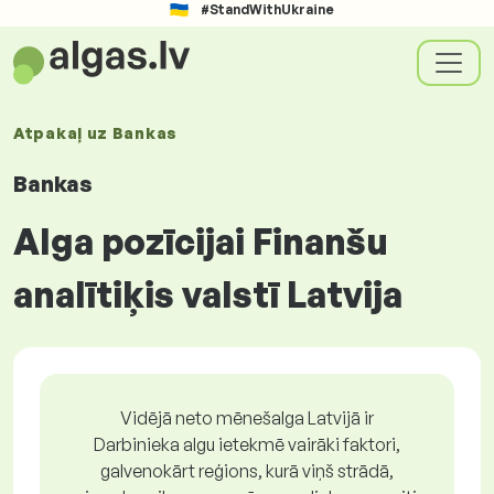
#StandWithUkraine
Atpakaļ uz
Bankas
Bankas
Alga pozīcijai Finanšu
analītiķis valstī Latvija
Vidējā neto mēnešalga Latvijā ir
Darbinieka algu ietekmē vairāki faktori,
galvenokārt reģions, kurā viņš strādā,