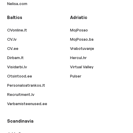
Nelisa.com
Baltics
Adriatic
CVonline.lt
MojPosao
CV.lv
MojPosao.ba
CV.ee
Vrabotuvanje
Dirbam.lt
Hercul.hr
Visidarbi.lv
Virtual Valley
Otsintood.ee
Pulser
Personaloatrankos.lt
Recruitment.lv
Varbamisteenused.ee
Scandinavia