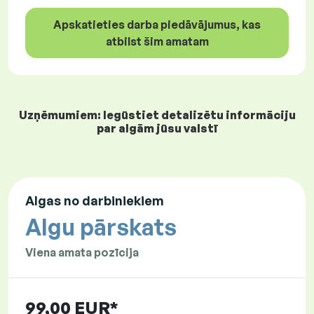
Apskatieties darba piedāvājumus, kas
atbilst šim amatam
Uzņēmumiem: Iegūstiet detalizētu informāciju
par algām jūsu valstī
Algas no darbiniekiem
Algu pārskats
Viena amata pozīcija
99,00 EUR*