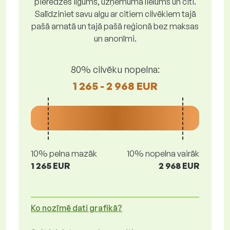
pieredzes ilgums, uzņēmuma lielums un citi.
Salīdziniet savu algu ar citiem cilvēkiem tajā
pašā amatā un tajā pašā reģionā bez maksas
un anonīmi.
80% cilvēku nopelna:
1 265 - 2 968 EUR
10% pelna mazāk
10% nopelna vairāk
1 265 EUR
2 968 EUR
Ko nozīmē dati grafikā?