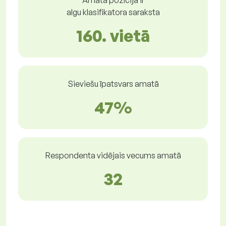
Amata pozīcija ir
algu klasifikatora saraksta
160. vietā
Sieviešu īpatsvars amatā
47%
Respondenta vidējais vecums amatā
32