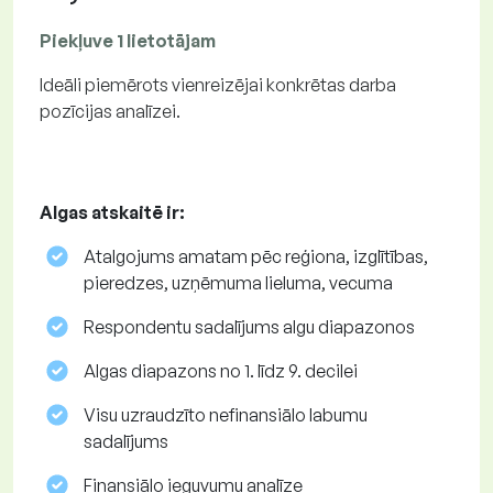
Piekļuve 1 lietotājam
Ideāli piemērots vienreizējai konkrētas darba
pozīcijas analīzei.
Algas atskaitē ir:
Atalgojums amatam pēc reģiona, izglītības,
pieredzes, uzņēmuma lieluma, vecuma
Respondentu sadalījums algu diapazonos
Algas diapazons no 1. līdz 9. decilei
Visu uzraudzīto nefinansiālo labumu
sadalījums
Finansiālo ieguvumu analīze