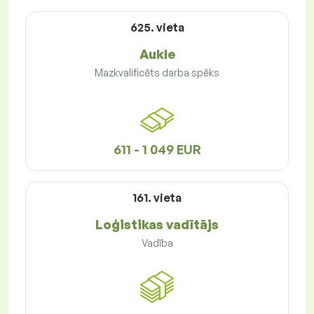
625. vieta
Aukle
Mazkvalificēts darba spēks
611 - 1 049 EUR
161. vieta
Loģistikas vadītājs
Vadība