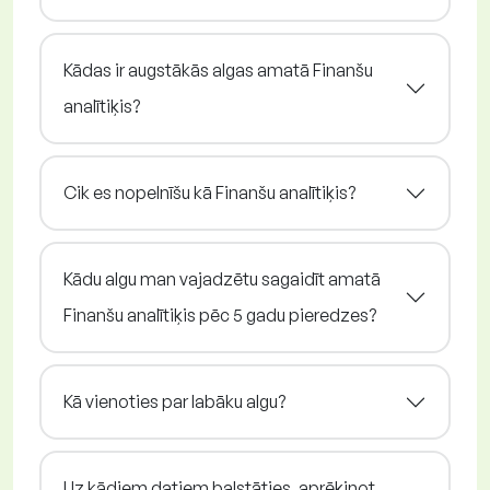
Kādas ir augstākās algas amatā Finanšu
analītiķis?
Cik es nopelnīšu kā Finanšu analītiķis?
Kādu algu man vajadzētu sagaidīt amatā
Finanšu analītiķis pēc 5 gadu pieredzes?
Kā vienoties par labāku algu?
Uz kādiem datiem balstāties, aprēķinot