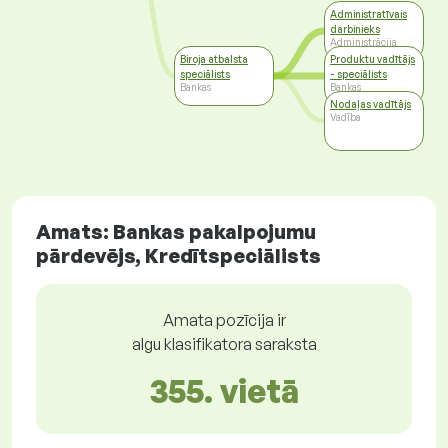
Administratīvais
darbinieks
Administrācija
Biroja atbalsta
Produktu vadītājs
speciālists
- speciālists
Bankas
Bankas
Nodaļas vadītājs
Vadība
Amats: Bankas pakalpojumu
pārdevējs, Kredītspeciālists
Amata pozīcija ir
algu klasifikatora saraksta
355. vietā