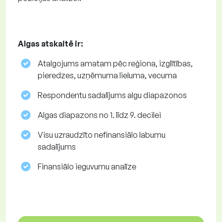
Algas atskaitē ir:
Atalgojums amatam pēc reģiona, izglītības,
pieredzes, uzņēmuma lieluma, vecuma
Respondentu sadalījums algu diapazonos
Algas diapazons no 1. līdz 9. decilei
Visu uzraudzīto nefinansiālo labumu
sadalījums
Finansiālo ieguvumu analīze