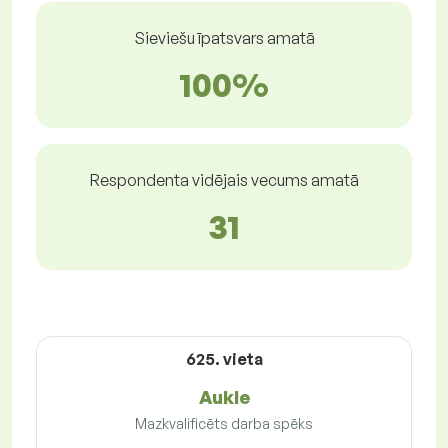
Sieviešu īpatsvars amatā
100%
Respondenta vidējais vecums amatā
31
625. vieta
Aukle
Mazkvalificēts darba spēks