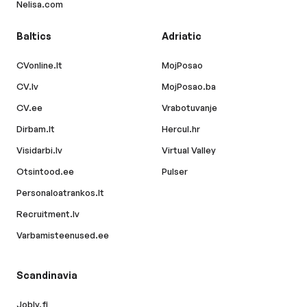
Nelisa.com
Baltics
Adriatic
CVonline.lt
MojPosao
CV.lv
MojPosao.ba
CV.ee
Vrabotuvanje
Dirbam.lt
Hercul.hr
Visidarbi.lv
Virtual Valley
Otsintood.ee
Pulser
Personaloatrankos.lt
Recruitment.lv
Varbamisteenused.ee
Scandinavia
Jobly.fi