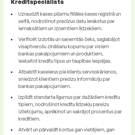
Kredītspeciālists
Uzraudzīt kases plūsmu filiāles kases reģistrā un
seifā, nodrošinot precīzus datu ierakstus par
iemaksātiem un izņemtiem līdzekļiem.
Verificēt izdotās un saņemtās čeks, saglabājot
visaptverošu zināšanu kopumu par visiem
bankas pakalpojumiem un produktiem,
ieskaitot kredītu tipus un taupības iespējas.
Atbalstīt kaseierus pie klientu servisskārienos,
sniedzot klientiem precīzu informāciju par
bankas pakalpojumiem.
Izpildīt standarta līgumus par dažādiem kredītu
tipiem, nodrošinot kredītu līdzekļu pareizu
izlietojumu, aprēķinot un sakrājot procentus par
kredītiem.
Atvērt un pārvaldīt kontus gan vietējiem, gan