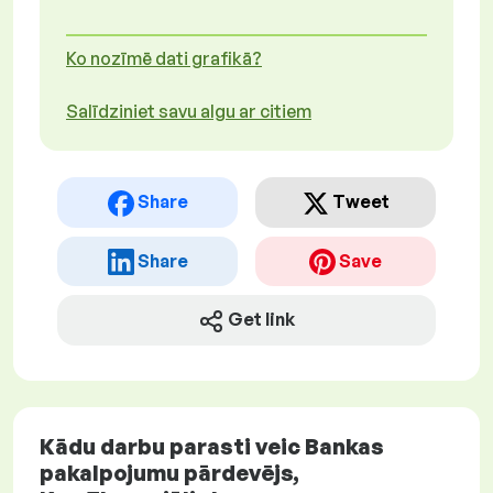
Ko nozīmē dati grafikā?
Salīdziniet savu algu ar citiem
Share
Tweet
Share
Save
Get link
Kādu darbu parasti veic Bankas
pakalpojumu pārdevējs,