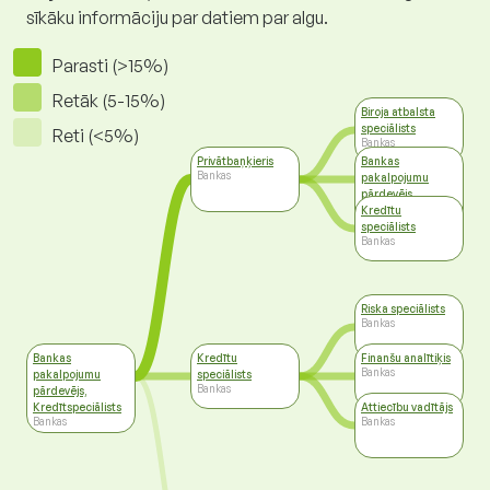
sīkāku informāciju par datiem par algu.
Parasti (>15%)
Retāk (5-15%)
Biroja atbalsta
speciālists
Reti (<5%)
Bankas
Privātbaņķieris
Bankas
Bankas
pakalpojumu
pārdevējs,
Kredītspeciālists
Kredītu
Bankas
speciālists
Bankas
Riska speciālists
Bankas
Bankas
Kredītu
Finanšu analītiķis
Bankas
pakalpojumu
speciālists
Bankas
pārdevējs,
Kredītspeciālists
Attiecību vadītājs
Bankas
Bankas