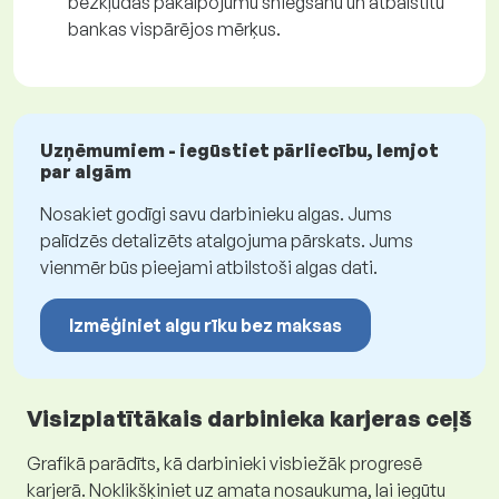
bezkļūdas pakalpojumu sniegšanu un atbalstītu
bankas vispārējos mērķus.
Uzņēmumiem - iegūstiet pārliecību, lemjot
par algām
Nosakiet godīgi savu darbinieku algas. Jums
palīdzēs detalizēts atalgojuma pārskats. Jums
vienmēr būs pieejami atbilstoši algas dati.
Izmēģiniet algu rīku bez maksas
Visizplatītākais darbinieka karjeras ceļš
Grafikā parādīts, kā darbinieki visbiežāk progresē
karjerā. Noklikšķiniet uz amata nosaukuma, lai iegūtu