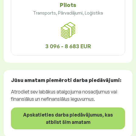
Pilots
Transports, Pārvadājumi, Loģistika
3 096 - 8 683 EUR
Jūsu amatam piemēroti
darba piedāvājumi
:
Atrodiet sev labākus atalgojuma nosacījumus vai
finansiālus un nefinansiālus ieguvumus.
Apskatieties darba piedāvājumus, kas
atbilst šim amatam