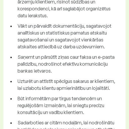
ārzemju klientiem, risinot sūdzības un
korespondenci, kā arī saglabājot organizētus
datu ierakstus.
Vākt un pārvaldīt dokumentāciju, sagatavojot
analītiskus un statistiskus pamatus atskaitu
sagatavošanai un sagatavojot vienkāršas
atskaites attiecībā uz darba uzdevumiem.
Saņemt un pārsūtīt ziņas caur faksa un e-pasta
palīdzību, nodrošinot efektīvu komunicāciju
bankas ietvaros.
Uzturēt un attīstīt spēcīgus sakarus ar klientiem,
lai uzlabotu klientu apmierinātību un lojalitāti.
Būt informētām par tirgus tendencēm un
regulējošām izmaiņām, lai sniegtu precīzu
konsultāciju un vadību klientiem.
Sadarboties ar citām nodaļām, lai nodrošinātu