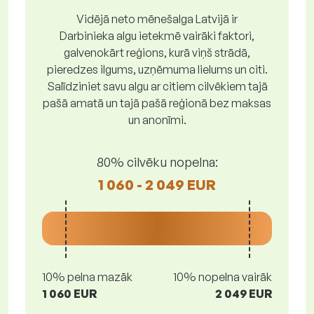
Vidējā neto mēnešalga Latvijā ir
Darbinieka algu ietekmē vairāki faktori,
galvenokārt reģions, kurā viņš strādā,
pieredzes ilgums, uzņēmuma lielums un citi.
Salīdziniet savu algu ar citiem cilvēkiem tajā
pašā amatā un tajā pašā reģionā bez maksas
un anonīmi.
80% cilvēku nopelna:
1 060 - 2 049 EUR
10% pelna mazāk
10% nopelna vairāk
1 060 EUR
2 049 EUR