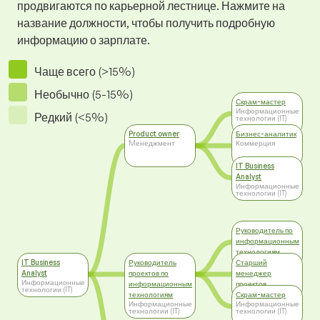
продвигаются по карьерной лестнице. Нажмите на
название должности, чтобы получить подробную
информацию о зарплате.
Чаще всего (>15%)
Необычно (5-15%)
Скрам-мастер
Информационные
Редкий (<5%)
технологии (IT)
Product owner
Бизнес-аналитик
Mенеджмент
Коммерция
IT Business
Analyst
Информационные
технологии (IT)
Руководитель по
информационным
технологиям
Mенеджмент
IT Business
Руководитель
Старший
Analyst
проектов по
менеджер
Информационные
информационным
проектов
технологии (IT)
Mенеджмент
технологиям
Скрам-мастер
Информационные
Информационные
технологии (IT)
технологии (IT)