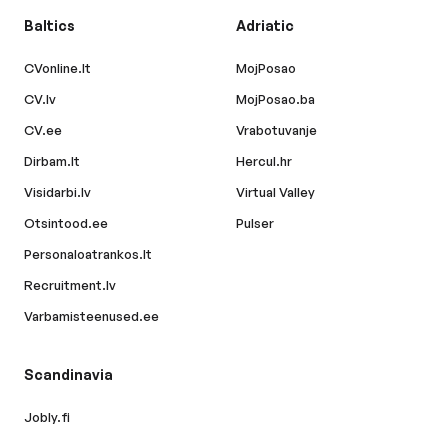
Baltics
Adriatic
CVonline.lt
MojPosao
CV.lv
MojPosao.ba
CV.ee
Vrabotuvanje
Dirbam.lt
Hercul.hr
Visidarbi.lv
Virtual Valley
Otsintood.ee
Pulser
Personaloatrankos.lt
Recruitment.lv
Varbamisteenused.ee
Scandinavia
Jobly.fi