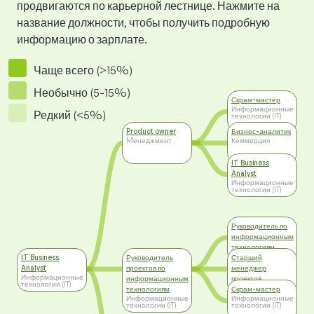
продвигаются по карьерной лестнице. Нажмите на
название должности, чтобы получить подробную
информацию о зарплате.
Чаще всего (>15%)
Необычно (5-15%)
Скрам-мастер
Информационные
Редкий (<5%)
технологии (IT)
Product owner
Бизнес-аналитик
Mенеджмент
Коммерция
IT Business
Analyst
Информационные
технологии (IT)
Руководитель по
информационным
технологиям
Mенеджмент
IT Business
Руководитель
Старший
Analyst
проектов по
менеджер
Информационные
информационным
проектов
технологии (IT)
Mенеджмент
технологиям
Скрам-мастер
Информационные
Информационные
технологии (IT)
технологии (IT)