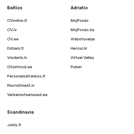
Baltics
Adriatic
CVonline.lt
MojPosao
CV.lv
MojPosao.ba
CV.ee
Vrabotuvanje
Dirbam.lt
Hercul.hr
Visidarbi.lv
Virtual Valley
Otsintood.ee
Pulser
Personaloatrankos.lt
Recruitment.lv
Varbamisteenused.ee
Scandinavia
Jobly.fi