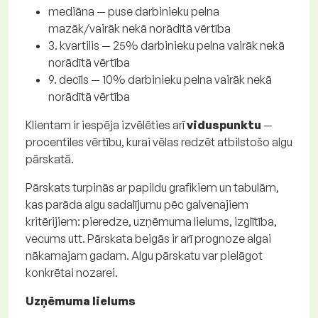
mediāna — puse darbinieku pelna
mazāk/vairāk nekā norādītā vērtība
3. kvartilis — 25% darbinieku pelna vairāk nekā
norādītā vērtība
9. decīls — 10% darbinieku pelna vairāk nekā
norādītā vērtība
Klientam ir iespēja izvēlēties arī
viduspunktu
—
procentiles vērtību, kurai vēlas redzēt atbilstošo algu
pārskatā.
Pārskats turpinās ar papildu grafikiem un tabulām,
kas parāda algu sadalījumu pēc galvenajiem
kritērijiem: pieredze, uzņēmuma lielums, izglītība,
vecums utt. Pārskata beigās ir arī prognoze algai
nākamajam gadam. Algu pārskatu var pielāgot
konkrētai nozarei.
Uzņēmuma lielums