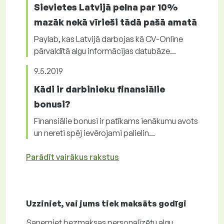
Sievietes Latvijā pelna par 10%
mazāk nekā vīrieši tādā pašā amatā
Paylab, kas Latvijā darbojas kā CV-Online
pārvaldītā algu informācijas datubāze...
9.5.2019
Kādi ir darbinieku finansiālie
bonusi?
Finansiālie bonusi ir patīkams ienākumu avots
un nereti spēj ievērojami palielin...
Parādīt vairākus rakstus
Uzziniet, vai jums tiek maksāts
godīgi
Saņemiet
bezmaksas
personalizētu algu