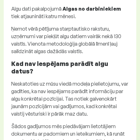
Algu dati pakalpojumā
Algas no darbiniekiem
tiek atjaunināti katru mēnesi.
Ņemot vērā pētījuma starptautisko raksturu,
uzņēmumi var piekļūt algu datiem vairāk nekā 130
valstīs. Vienota metodoloģija globālā līmenī ļauj
salīdzināt algas dažādās valstīs.
Kad nav iespējams parādīt algu
datus?
Neskatoties uz mūsu viedā modeļa pielietojumu, var
gadīties, ka nav iespējams parādīt informāciju par
algu konkrētai pozīcijai. Tas notiek galvenokārt
jaunām pozīcijām vai gadījumos, kad konkrētai
valstij vēsturiski ir pārāk maz datu.
Šādos gadījumos mēs piedāvājam lietotājiem
dokumentu ar padomiem un ieteikumiem, kā runāt