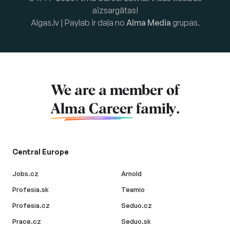
aizsargātas!
Algas.lv | Paylab ir daļa no
Alma Media
grupas.
We are a member of
Alma Career
family.
Central Europe
Jobs.cz
Arnold
Profesia.sk
Teamio
Profesia.cz
Seduo.cz
Prace.cz
Seduo.sk