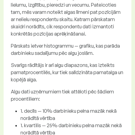
lielumu, izglītību, pieredzi un vecumu. Pateicoties
tam, mēs varam noteikt algas līmeni pat pozīcijām
ar nelielu respondentu skaitu. Katram pārskatam
skaidri norādīts, cik respondentu dati izmantoti
konkrētās pozīcijas aprēķināšanai.
Pārskats ietver histogrammu — grafiku, kas parāda
darbinieku sadalījumu pēc algu joslām.
Svarīgs rādītājs ir arī algu diapazons, kas izteikts
pamatprocentilēs, kur tiek salīdzināta pamatalga un
kopējā alga.
Algu dati uzņēmumiem tiek attēloti pēc šādiem
procentiliem:
1. decīls — 10% darbinieku pelna mazāk nekā
norādītā vērtība
1. kvartilis — 25% darbinieku pelna mazāk nekā
norādītā vērtība