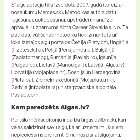
Šī algu aptauja tika izveidota 2007. gadā (toreiz ar
nosaukumu Merces.sk). Metodikas autors datu
iegūšanai, apkopošanai, apstrādei un analīzei
aptaujā ir uzņēmums Alma Career Slovakia s. r. o. Tā
pati datu vākšanas metodika tiek izmantota arī
lokalizētajos algu portālos Čehijā (Platy.cz), Ungārijā
(Fizetesek.hu), Polijā (Pensjometr.pl), Bulgārijā
(Zaplatomer.bg), Rumānijā (Paylab.ro), Igaunijā
(Palgad.ee), Lietuvā (Manoalga.lt), Latvijā (Algas.lv),
Horvātijā (Mojaplaca.hr), Bosnijā un Hercegovinā
(Plata.ba), Ziemeļmaķedonijā (Mojaplata.mk),
Serbijā (Infoplate.rs) un starptautiskajā portālā
Paylab.com.
Kam paredzēts Algas.lv?
Portāla mērķauditorija ir darba tirgus dalībnieki, kuri
vēlas salīdzināt savu algu, kā arī uzņēmumi, kuriem
nepieciešams pieņemt lēmumus par atalgojumu,