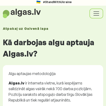
#StandWithUkraine
Atpakaļ uz
Galvenā lapa
Kā darbojas algu aptauja
Algas.lv?
Algu aptaujas metodoloģija
Algas.lv
ir interneta vietne, kurā iespējams
salīdzināt algas vairāk nekā 700 darba pozīcijām.
Pozīciju saraksts atspoguļo darba tirgu Slovākijas
Republikā un tiek regulāri atjaunināts.