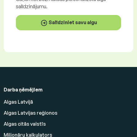
salīdzinājumu.
Salīdziniet savu algu
Darba ņēmējiem
Algas Latvijā
Algas Latvijas reģionos
Algas citās valstīs
Miljonāru kalkulators