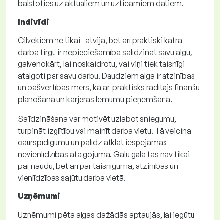
balstoties uz aktuāliem un uzticamiem datiem.
Indivīdi
Cilvēkiem ne tikai Latvijā, bet arī praktiski katrā
darba tirgū ir nepieciešamība salīdzināt savu algu,
galvenokārt, lai noskaidrotu, vai viņi tiek taisnīgi
atalgoti par savu darbu. Daudziem alga ir atzinības
un pašvērtības mērs, kā arī praktisks rādītājs finanšu
plānošanā un karjeras lēmumu pieņemšanā.
Salīdzināšana var motivēt uzlabot sniegumu,
turpināt izglītību vai mainīt darba vietu. Tā veicina
caurspīdīgumu un palīdz atklāt iespējamās
nevienlīdzības atalgojumā. Galu galā tas nav tikai
par naudu, bet arī par taisnīguma, atzinības un
vienlīdzības sajūtu darba vietā.
Uzņēmumi
Uzņēmumi pēta algas dažādās aptaujās, lai iegūtu