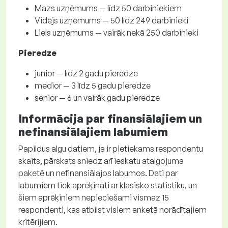
Mazs uzņēmums — līdz 50 darbiniekiem
Vidējs uzņēmums — 50 līdz 249 darbinieki
Liels uzņēmums — vairāk nekā 250 darbinieki
Pieredze
junior — līdz 2 gadu pieredze
medior — 3 līdz 5 gadu pieredze
senior — 6 un vairāk gadu pieredze
Informācija par finansiālajiem un
nefinansiālajiem labumiem
Papildus algu datiem, ja ir pietiekams respondentu
skaits, pārskats sniedz arī ieskatu atalgojuma
paketē un nefinansiālajos labumos. Dati par
labumiem tiek aprēķināti ar klasisko statistiku, un
šiem aprēķiniem nepieciešami vismaz 15
respondenti, kas atbilst visiem anketā norādītajiem
kritērijiem.