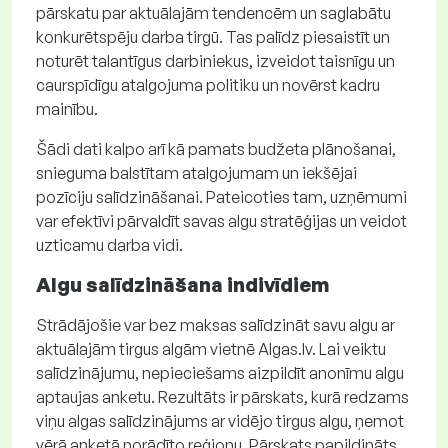
pārskatu par aktuālajām tendencēm un saglabātu
konkurētspēju darba tirgū. Tas palīdz piesaistīt un
noturēt talantīgus darbiniekus, izveidot taisnīgu un
caurspīdīgu atalgojuma politiku un novērst kadru
mainību.
Šādi dati kalpo arī kā pamats budžeta plānošanai,
snieguma balstītam atalgojumam un iekšējai
pozīciju salīdzināšanai. Pateicoties tam, uzņēmumi
var efektīvi pārvaldīt savas algu stratēģijas un veidot
uzticamu darba vidi.
Algu salīdzināšana indivīdiem
Strādājošie var bez maksas salīdzināt savu algu ar
aktuālajām tirgus algām vietnē Algas.lv. Lai veiktu
salīdzinājumu, nepieciešams aizpildīt anonīmu algu
aptaujas anketu. Rezultāts ir pārskats, kurā redzams
viņu algas salīdzinājums ar vidējo tirgus algu, ņemot
vērā anketā norādīto reģionu. Pārskats papildināts