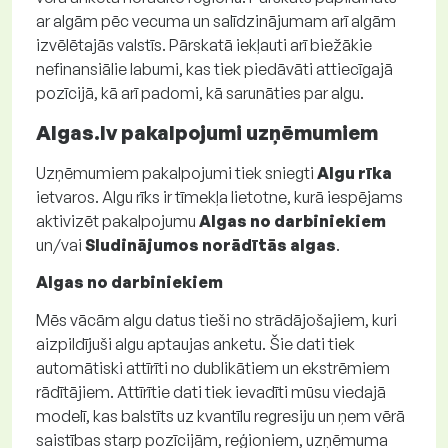
ar algām pēc vecuma un salīdzinājumam arī algām
izvēlētajās valstīs. Pārskatā iekļauti arī biežākie
nefinansiālie labumi, kas tiek piedāvāti attiecīgajā
pozīcijā, kā arī padomi, kā sarunāties par algu.
Algas.lv pakalpojumi uzņēmumiem
Uzņēmumiem pakalpojumi tiek sniegti
Algu rīka
ietvaros. Algu rīks ir tīmekļa lietotne, kurā iespējams
aktivizēt pakalpojumu
Algas no darbiniekiem
un/vai
Sludinājumos norādītās algas
.
Algas no darbiniekiem
Mēs vācām algu datus tieši no strādājošajiem, kuri
aizpildījuši algu aptaujas anketu. Šie dati tiek
automātiski attīrīti no dublikātiem un ekstrēmiem
rādītājiem. Attīrītie dati tiek ievadīti mūsu viedajā
modelī, kas balstīts uz kvantīlu regresiju un ņem vērā
saistības starp pozīcijām, reģioniem, uzņēmuma