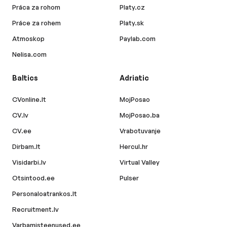
Práca za rohom
Platy.cz
Práce za rohem
Platy.sk
Atmoskop
Paylab.com
Nelisa.com
Baltics
Adriatic
CVonline.lt
MojPosao
CV.lv
MojPosao.ba
CV.ee
Vrabotuvanje
Dirbam.lt
Hercul.hr
Visidarbi.lv
Virtual Valley
Otsintood.ee
Pulser
Personaloatrankos.lt
Recruitment.lv
Varbamisteenused.ee