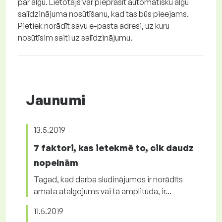
par algu. Lietotājs var pieprasīt automātisku algu
salīdzinājuma nosūtīšanu, kad tas būs pieejams.
Pietiek norādīt savu e-pasta adresi, uz kuru
nosūtīsim saiti uz salīdzinājumu.
Jaunumi
13.5.2019
7 faktori, kas ietekmē to, cik daudz
nopelnām
Tagad, kad darba sludinājumos ir norādīts
amata atalgojums vai tā amplitūda, ir...
11.5.2019