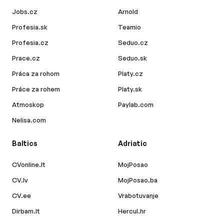
Jobs.cz
Arnold
Profesia.sk
Teamio
Profesia.cz
Seduo.cz
Prace.cz
Seduo.sk
Práca za rohom
Platy.cz
Práce za rohem
Platy.sk
Atmoskop
Paylab.com
Nelisa.com
Baltics
Adriatic
CVonline.lt
MojPosao
CV.lv
MojPosao.ba
CV.ee
Vrabotuvanje
Dirbam.lt
Hercul.hr