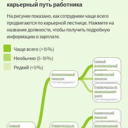
карьерный путь работника
На рисунке показано, как сотрудники чаще всего
продвигаются по карьерной лестнице. Нажмите на
название должности, чтобы получить подробную
информацию о зарплате.
Чаще всего (>15%)
Необычно (5-15%)
Главный
исполнительный
Редкий (<5%)
директор
Tоп-менеджмент
Исполнительный
Коммерческий
директор
директор
Tоп-менеджмент
Tоп-менеджмент
Руководитель по
национальному
рынку
Tоп-менеджмент
Коммерческий
директор
Tоп-менеджмент
Главный
Руководитель по
Исполнительный