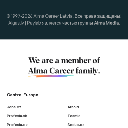
© 1997-2026 Alma Career Latvia. Все права защищены!
Algas.lv | Paylab является частью группы
Alma Media
.
We are a member of
Alma Career
family.
Central Europe
Jobs.cz
Arnold
Profesia.sk
Teamio
Profesia.cz
Seduo.cz