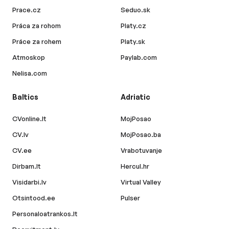
Prace.cz
Seduo.sk
Práca za rohom
Platy.cz
Práce za rohem
Platy.sk
Atmoskop
Paylab.com
Nelisa.com
Baltics
Adriatic
CVonline.lt
MojPosao
CV.lv
MojPosao.ba
CV.ee
Vrabotuvanje
Dirbam.lt
Hercul.hr
Visidarbi.lv
Virtual Valley
Otsintood.ee
Pulser
Personaloatrankos.lt