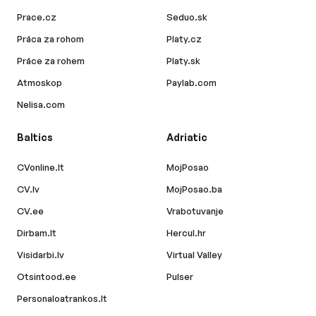
Prace.cz
Seduo.sk
Práca za rohom
Platy.cz
Práce za rohem
Platy.sk
Atmoskop
Paylab.com
Nelisa.com
Baltics
Adriatic
CVonline.lt
MojPosao
CV.lv
MojPosao.ba
CV.ee
Vrabotuvanje
Dirbam.lt
Hercul.hr
Visidarbi.lv
Virtual Valley
Otsintood.ee
Pulser
Personaloatrankos.lt