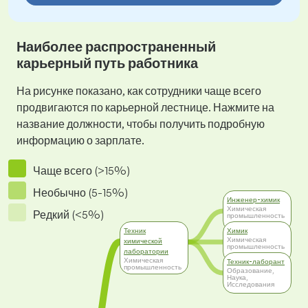
Наиболее распространенный
карьерный путь работника
На рисунке показано, как сотрудники чаще всего
продвигаются по карьерной лестнице. Нажмите на
название должности, чтобы получить подробную
информацию о зарплате.
Чаще всего (>15%)
Необычно (5-15%)
Инженер-химик
Химическая
Редкий (<5%)
промышленность
Техник
Химик
Химическая
химической
промышленность
лаборатории
Химическая
Техник-лаборант
промышленность
Образование,
Наука,
Исследования