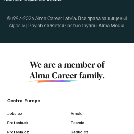
© 1997-2026 Alma Career Latvia. Все права защищены!
Algas.lv | Paylab является частью группы
Alma Media
.
We are a member of
Alma Career
family.
Central Europe
Jobs.cz
Arnold
Profesia.sk
Teamio
Profesia.cz
Seduo.cz