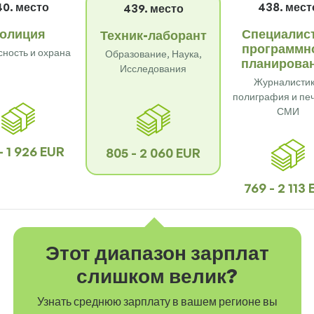
0. место
438. мест
439. место
олиция
Специалист
Техник-лаборант
программн
сность и охрана
Образование, Наука,
планирова
Исследования
Журналистик
полиграфия и пе
СМИ
- 1 926 EUR
805 - 2 060 EUR
769 - 2 113
Этот диапазон зарплат
слишком велик?
Узнать среднюю зарплату в вашем регионе вы