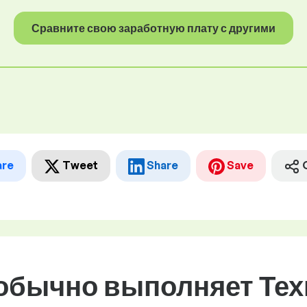
Сравните свою заработную плату с другими
are
Tweet
Share
Save
 обычно выполняет Тех