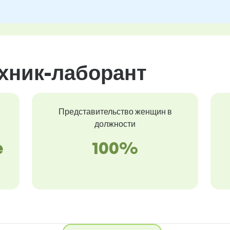
хник-лаборант
Представительство женщин в
должности
e
100%