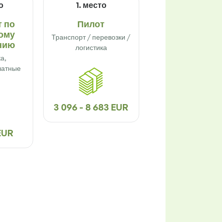
о
1. место
 по
Пилот
ому
Транспорт / перевозки /
нию
логистика
а,
чатные
3 096 - 8 683 EUR
 EUR