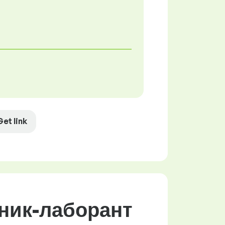
Get link
ник-лаборант