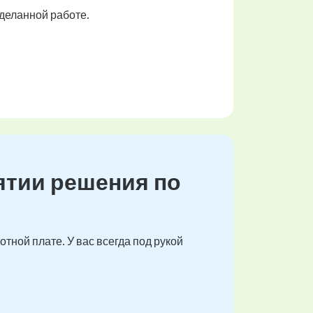
деланной работе.
ятии решения по
тной плате. У вас всегда под рукой