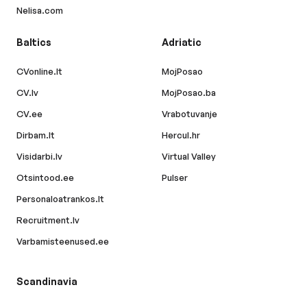
Nelisa.com
Baltics
Adriatic
CVonline.lt
MojPosao
CV.lv
MojPosao.ba
CV.ee
Vrabotuvanje
Dirbam.lt
Hercul.hr
Visidarbi.lv
Virtual Valley
Otsintood.ee
Pulser
Personaloatrankos.lt
Recruitment.lv
Varbamisteenused.ee
Scandinavia