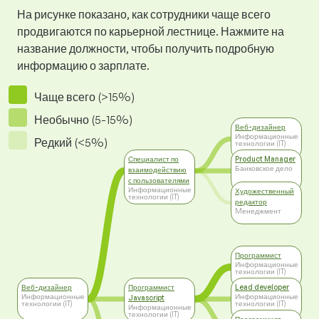
На рисунке показано, как сотрудники чаще всего
продвигаются по карьерной лестнице. Нажмите на
название должности, чтобы получить подробную
информацию о зарплате.
Чаще всего (>15%)
Необычно (5-15%)
Веб-дизайнер
Информационные
Редкий (<5%)
технологии (IT)
Специалист по
Product Manager
Банковское дело
взаимодействию
с пользователями
Информационные
Художественный
технологии (IT)
редактор
Mенеджмент
Программист
Информационные
технологии (IT)
Веб-дизайнер
Программист
Lead developer
Информационные
Информационные
Javascript
технологии (IT)
технологии (IT)
Информационные
технологии (IT)