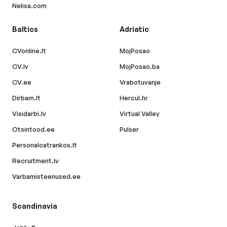
Nelisa.com
Baltics
Adriatic
CVonline.lt
MojPosao
CV.lv
MojPosao.ba
CV.ee
Vrabotuvanje
Dirbam.lt
Hercul.hr
Visidarbi.lv
Virtual Valley
Otsintood.ee
Pulser
Personaloatrankos.lt
Recruitment.lv
Varbamisteenused.ee
Scandinavia