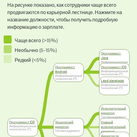
На рисунке показано, как сотрудники чаще всего
продвигаются по карьерной лестнице. Нажмите на
название должности, чтобы получить подробную
информацию о зарплате.
Чаще всего (>15%)
Необычно (5-15%)
Программист
Java
Редкий (<5%)
Информационные
технологии (IT)
Программист
Программист iOS
Информационные
Android
технологии (IT)
Информационные
технологии (IT)
Lead developer
Информационные
технологии (IT)
Исполнительный
директор
Tоп-менеджмент
Программист iOS
Технический
Главный
Информационные
директор
исполнительный
технологии (IT)
Tоп-менеджмент
директор
Tоп-менеджмент
Директор по