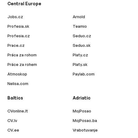
Central Europe
Jobs.cz
Arnold
Profesia.sk
Teamio
Profesia.cz
Seduo.cz
Prace.cz
Seduo.sk
Práca za rohom
Platy.cz
Práce za rohem
Platy.sk
Atmoskop
Paylab.com
Nelisa.com
Baltics
Adriatic
CVonline.lt
MojPosao
CV.lv
MojPosao.ba
CV.ee
Vrabotuvanje