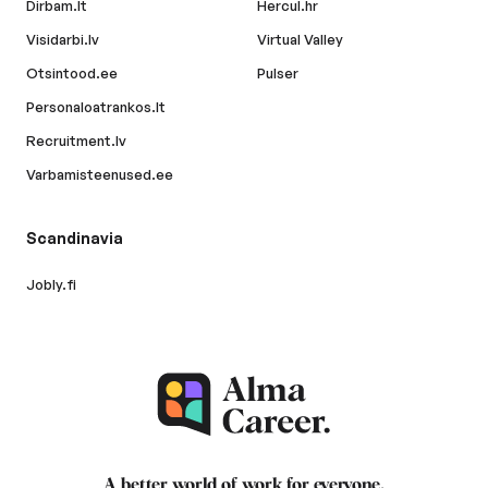
Dirbam.lt
Hercul.hr
Visidarbi.lv
Virtual Valley
Otsintood.ee
Pulser
Personaloatrankos.lt
Recruitment.lv
Varbamisteenused.ee
Scandinavia
Jobly.fi
A better world of work for
everyone
.