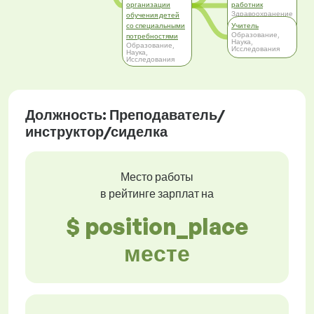
организации
работник
Здравоохранение
обучения детей
и социальное
со специальными
Учитель
обеспечение
Образование,
потребностями
Наука,
Образование,
Исследования
Наука,
Исследования
Должность: Преподаватель/
инструктор/сиделка
Место работы
в рейтинге зарплат на
$ position_place
месте