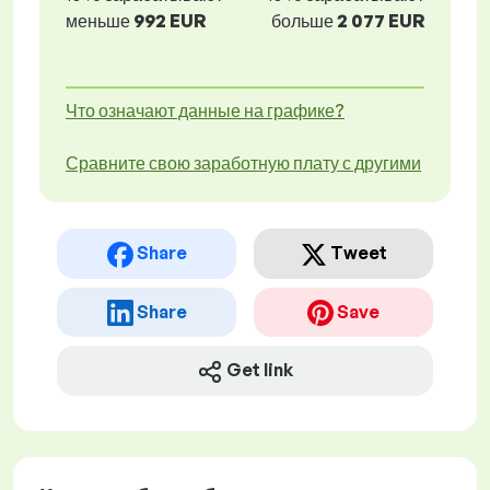
меньше
992 EUR
больше
2 077 EUR
Что означают данные на графике?
Сравните свою заработную плату с другими
Share
Tweet
Share
Save
Get link