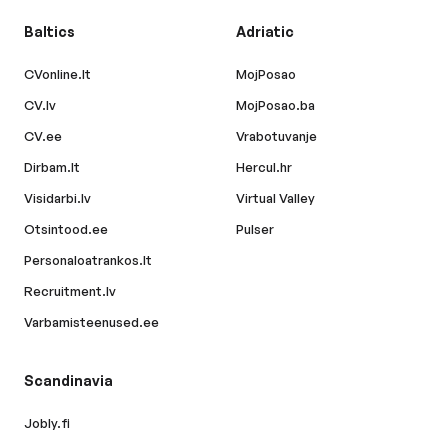
Baltics
Adriatic
CVonline.lt
MojPosao
CV.lv
MojPosao.ba
CV.ee
Vrabotuvanje
Dirbam.lt
Hercul.hr
Visidarbi.lv
Virtual Valley
Otsintood.ee
Pulser
Personaloatrankos.lt
Recruitment.lv
Varbamisteenused.ee
Scandinavia
Jobly.fi