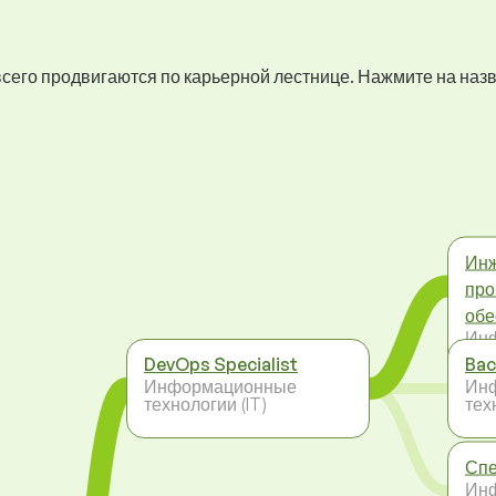
 всего продвигаются по карьерной лестнице. Нажмите на наз
Инж
про
обе
Ин
тех
DevOps Specialist
Bac
Информационные
Ин
технологии (IT)
тех
Спе
Ин