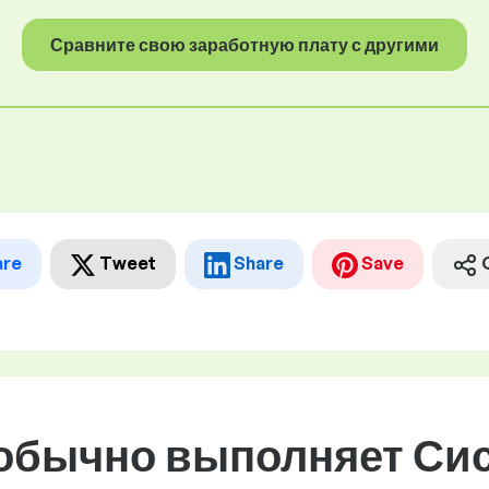
Сравните свою заработную плату с другими
are
Tweet
Share
Save
 обычно выполняет Си