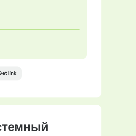
Get link
стемный