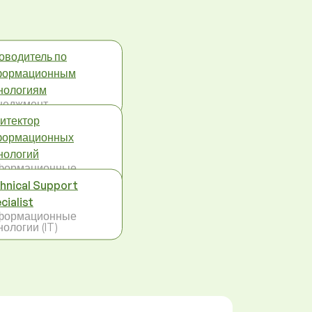
оводитель по
формационным
нологиям
неджмент
итектор
формационных
нологий
формационные
нологии (IT)
hnical Support
cialist
формационные
нологии (IT)