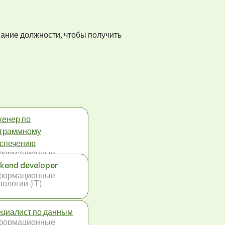
вание должности, чтобы получить
енер по
граммному
спечению
формационные
нологии (IT)
kend developer
формационные
нологии (IT)
циалист по данным
формационные