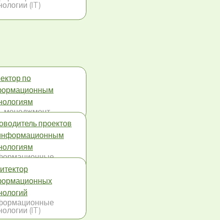
нологии (IT)
ектор по
формационным
нологиям
-менеджмент
оводитель проектов
информационным
нологиям
формационные
нологии (IT)
итектор
формационных
нологий
формационные
нологии (IT)