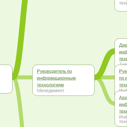
тех
Дир
ин
тех
Tоп
Руководитель по
Рук
информационным
по 
технологиям
тех
Mенеджмент
Ин
тех
Арх
ин
тех
Ин
тех