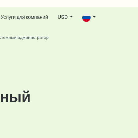
Услуги для компаний
USD
стемный администратор
мный