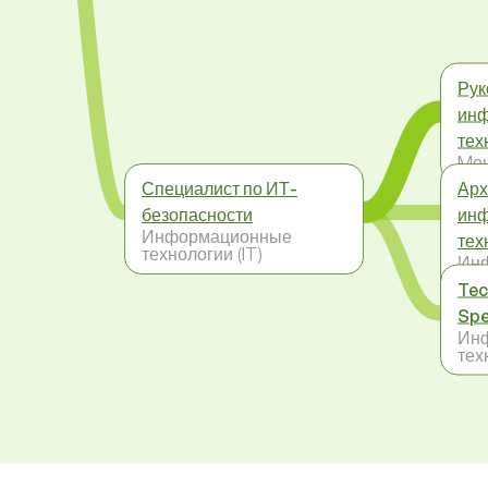
Рук
ин
тех
Mе
Специалист по ИТ-
Арх
безопасности
ин
Информационные
тех
технологии (IT)
Ин
тех
Tec
Spe
Ин
тех