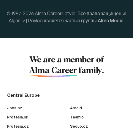
© 1997-2026 Alma Career Latvia. Все права защищены!
Algas.lv | Paylab является частью группы
Alma Media
.
We are a member of
Alma Career
family.
Central Europe
Jobs.cz
Arnold
Profesia.sk
Teamio
Profesia.cz
Seduo.cz