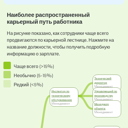
Наиболее распространенный
карьерный путь работника
На рисунке показано, как сотрудники чаще всего
продвигаются по карьерной лестнице. Нажмите на
название должности, чтобы получить подробную
информацию о зарплате.
Чаще всего (>15%)
Необычно (5-15%)
Технический
директор
Редкий (<5%)
Mенеджмент
Инспектор по
Управляющий по
техническому
производству
Mенеджмент
обслуживанию
Mенеджмент
Менеджер
объекта
Mенеджмент