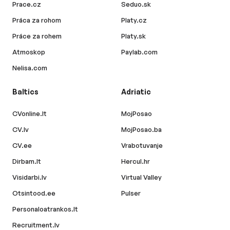
Prace.cz
Seduo.sk
Práca za rohom
Platy.cz
Práce za rohem
Platy.sk
Atmoskop
Paylab.com
Nelisa.com
Baltics
Adriatic
CVonline.lt
MojPosao
CV.lv
MojPosao.ba
CV.ee
Vrabotuvanje
Dirbam.lt
Hercul.hr
Visidarbi.lv
Virtual Valley
Otsintood.ee
Pulser
Personaloatrankos.lt
Recruitment.lv