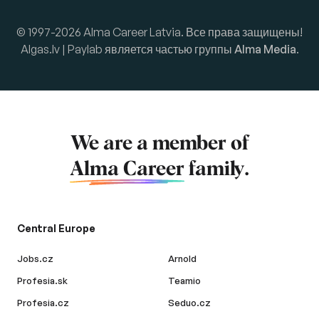
© 1997-2026 Alma Career Latvia. Все права защищены!
Algas.lv | Paylab является частью группы
Alma Media
.
We are a member of
Alma Career
family.
Central Europe
Jobs.cz
Arnold
Profesia.sk
Teamio
Profesia.cz
Seduo.cz