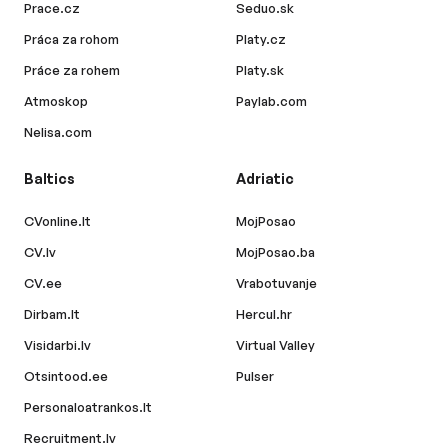
Prace.cz
Seduo.sk
Práca za rohom
Platy.cz
Práce za rohem
Platy.sk
Atmoskop
Paylab.com
Nelisa.com
Baltics
Adriatic
CVonline.lt
MojPosao
CV.lv
MojPosao.ba
CV.ee
Vrabotuvanje
Dirbam.lt
Hercul.hr
Visidarbi.lv
Virtual Valley
Otsintood.ee
Pulser
Personaloatrankos.lt
Recruitment.lv