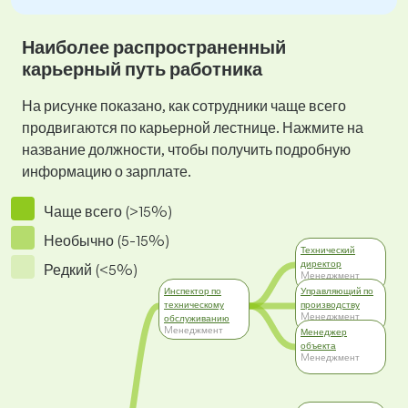
Наиболее распространенный
карьерный путь работника
На рисунке показано, как сотрудники чаще всего
продвигаются по карьерной лестнице. Нажмите на
название должности, чтобы получить подробную
информацию о зарплате.
Чаще всего (>15%)
Необычно (5-15%)
Технический
директор
Редкий (<5%)
Mенеджмент
Инспектор по
Управляющий по
техническому
производству
Mенеджмент
обслуживанию
Mенеджмент
Менеджер
объекта
Mенеджмент