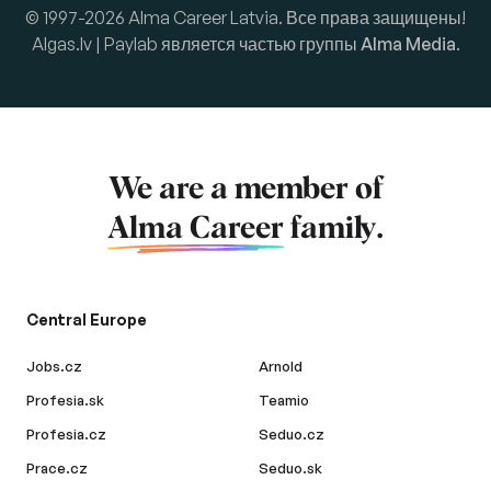
© 1997-2026 Alma Career Latvia. Все права защищены!
Algas.lv | Paylab является частью группы
Alma Media
.
We are a member of
Alma Career
family.
Central Europe
Jobs.cz
Arnold
Profesia.sk
Teamio
Profesia.cz
Seduo.cz
Prace.cz
Seduo.sk