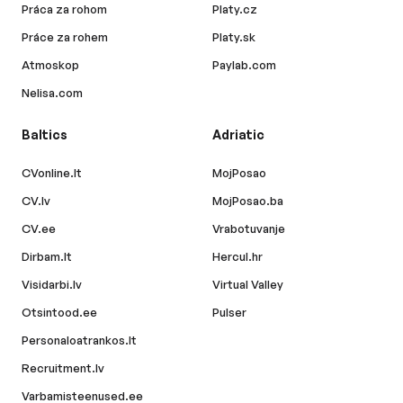
Práca za rohom
Platy.cz
Práce za rohem
Platy.sk
Atmoskop
Paylab.com
Nelisa.com
Baltics
Adriatic
CVonline.lt
MojPosao
CV.lv
MojPosao.ba
CV.ee
Vrabotuvanje
Dirbam.lt
Hercul.hr
Visidarbi.lv
Virtual Valley
Otsintood.ee
Pulser
Personaloatrankos.lt
Recruitment.lv
Varbamisteenused.ee