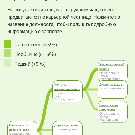
На рисунке показано, как сотрудники чаще всего
продвигаются по карьерной лестнице. Нажмите на
название должности, чтобы получить подробную
информацию о зарплате.
Чаще всего (>15%)
Необычно (5-15%)
Редкий (<5%)
Учитель средней
школы
Образование,
Наука,
Исследования
Учитель
Директор школы
Tоп-менеджмент
начальной школы
Образование,
Наука,
Исследования
Заместитель
директора
Образование,
Наука,
Исследования
Воспитатель
Директор школы
Tоп-менеджмент
детского сада
Образование,