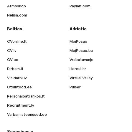
Atmoskop
Paylab.com
Nelisa.com
Baltics
Adriatic
CVonline.lt
MojPosao
CV.lv
MojPosao.ba
CV.ee
Vrabotuvanje
Dirbam.lt
Hercul.hr
Visidarbi.lv
Virtual Valley
Otsintood.ee
Pulser
Personaloatrankos.lt
Recruitment.lv
Varbamisteenused.ee
Scandinavia