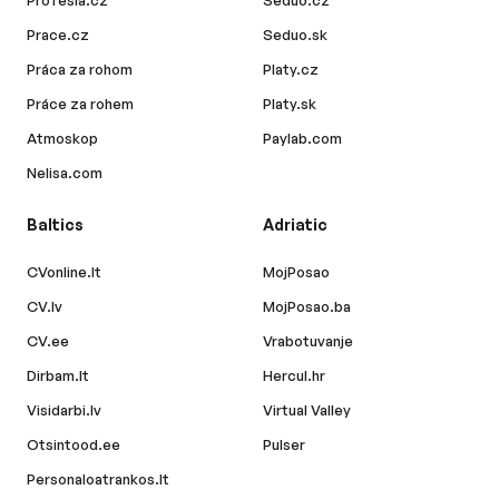
Profesia.cz
Seduo.cz
Prace.cz
Seduo.sk
Práca za rohom
Platy.cz
Práce za rohem
Platy.sk
Atmoskop
Paylab.com
Nelisa.com
Baltics
Adriatic
CVonline.lt
MojPosao
CV.lv
MojPosao.ba
CV.ee
Vrabotuvanje
Dirbam.lt
Hercul.hr
Visidarbi.lv
Virtual Valley
Otsintood.ee
Pulser
Personaloatrankos.lt