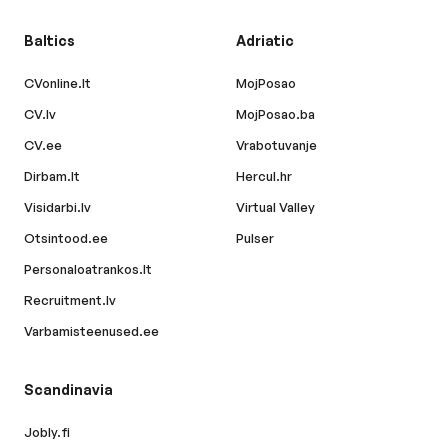
Baltics
Adriatic
CVonline.lt
MojPosao
CV.lv
MojPosao.ba
CV.ee
Vrabotuvanje
Dirbam.lt
Hercul.hr
Visidarbi.lv
Virtual Valley
Otsintood.ee
Pulser
Personaloatrankos.lt
Recruitment.lv
Varbamisteenused.ee
Scandinavia
Jobly.fi