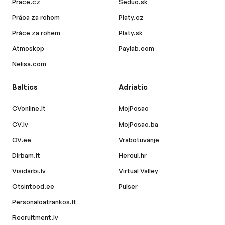
Prace.cz
Seduo.sk
Práca za rohom
Platy.cz
Práce za rohem
Platy.sk
Atmoskop
Paylab.com
Nelisa.com
Baltics
Adriatic
CVonline.lt
MojPosao
CV.lv
MojPosao.ba
CV.ee
Vrabotuvanje
Dirbam.lt
Hercul.hr
Visidarbi.lv
Virtual Valley
Otsintood.ee
Pulser
Personaloatrankos.lt
Recruitment.lv