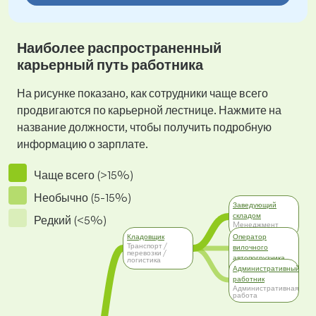
Наиболее распространенный
карьерный путь работника
На рисунке показано, как сотрудники чаще всего
продвигаются по карьерной лестнице. Нажмите на
название должности, чтобы получить подробную
информацию о зарплате.
Чаще всего (>15%)
Необычно (5-15%)
Заведующий
складом
Редкий (<5%)
Mенеджмент
Кладовщик
Оператор
Транспорт /
вилочного
перевозки /
автопогрузчика
логистика
Транспорт /
Административный
перевозки /
работник
логистика
Административная
работа