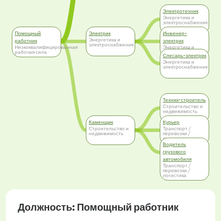
Электротехник
Энергетика и
электроснабжение
Помощный
Электрик
Инженер-
Энергетика и
работник
электрик
электроснабжение
Низкоквалифицированная
Энергетика и
рабочая сила
электроснабжение
Слесарь-электрик
Энергетика и
электроснабжение
Техник-строитель
Строительство и
недвижимость
Каменщик
Курьер
Строительство и
Транспорт /
недвижимость
перевозки /
логистика
Водитель
грузового
автомобиля
Транспорт /
перевозки /
логистика
Должность: Помощный работник