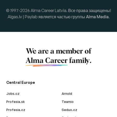
© 1997-2026 Alma Career Latvia. Все права защищены!
Algas.lv | Paylab является частью группы
Alma Media
.
We are a member of
Alma Career
family.
Central Europe
Jobs.cz
Arnold
Profesia.sk
Teamio
Profesia.cz
Seduo.cz