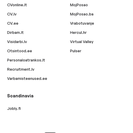
CVonline.lt
MojPosao
CV.lv
MojPosao.ba
CV.ee
Vrabotuvanje
Dirbam.lt
Hercul.hr
Visidarbi.lv
Virtual Valley
Otsintood.ee
Pulser
Personaloatrankos.lt
Recruitment.lv
Varbamisteenused.ee
Scandinavia
Jobly.fi